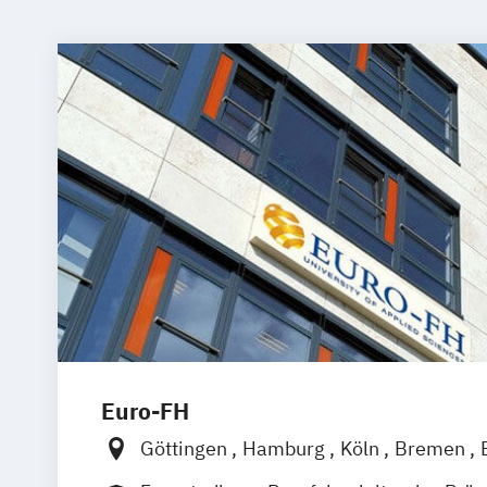
Euro-FH
Göttingen
Hamburg
Köln
Bremen
Frankfurt am Main
Leipzig
München