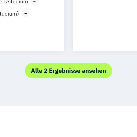
senzstudium
tudium)
ologie
ment
logie
Alle 2 Ergebnisse ansehen
ogie
eitspsychologie
 Psychologie und
gische
ische