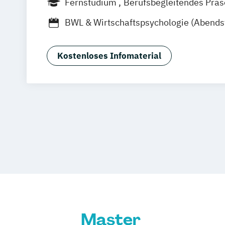
Fernstudium
Berufsbegleitendes Prä
Stuttgart
Duales Studium
Fernlehrgang
BWL & Wirtschaftspsychologie (Abends
Betriebswirtschaft & Wirtschaftspsych
Business Coaching & Change Manage
Kostenloses Infomaterial
Interkulturelle Psychologie
Markt- und Werbepsychologie
Psycho
Psychologie (Abendstudium)
Psychologie für Personalmanager
Psychologie mit Schwerpunkt Arbeits-
Organisations- und Wirtschaftspsychol
Psychologie mit Schwerpunkt Gesundh
Psychologie mit Schwerpunkt Klinische
Psychologische Beratung
Psychologie mit Schwerpunkt Psycholo
Diagnostik und Evaluation
Master
Psychologie mit Schwerpunkt Pädagog