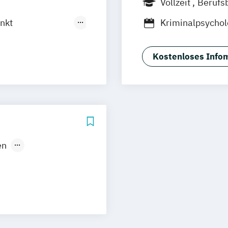
Vollzeit
Berufs
Köln
Nürnberg
Duales Studium
nkt
Kriminalpsycho
rth
Psychologie de
nkt
Wirtschaftspsyc
Kostenloses Infom
Wirtschaftspsych
kt Kinder- und
Management
Wirtschaftspsyc
kt Klinische
nkt
en
hshafen
chologie
Mannheim
endstudium
iesbaden
herapie
 Psychologie und
Magdeburg
urce
n / Nürnberg