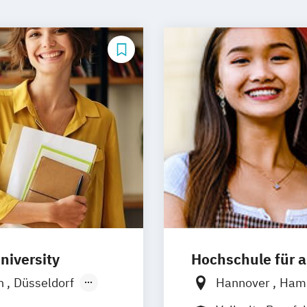
niversity
Hochschule für
n
Düsseldorf
Hannover
Ham
Ellwangen
Zell
Mannheim
Wi