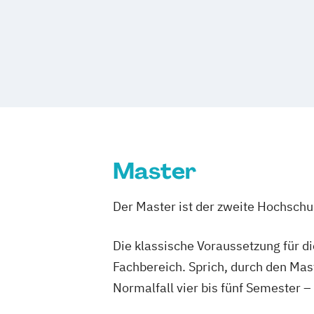
Psychosoziale Beratung in Sozialer Arb
Wuppertal
Prichsenstadt
Online-Ca
Psychologie
Wirtschaftspsychologie
Wirtschaftspsychologie
Wirtschaftspsychologie & Künstliche In
Wirtschaftspsychologie mit Schwerpunkt
Wirtschaftspsychologie & Leadership
Wirtschaftspsychologie im Online-Abe
Master
Der Master ist der zweite Hochsch
Die klassische Voraussetzung für d
Fachbereich. Sprich, durch den Mas
Normalfall vier bis fünf Semester –