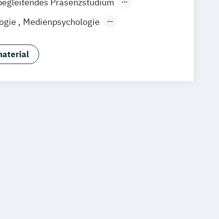
begleitendes Präsenzstudium
Stuttgart
Fernstudium
logie
Medienpsychologie
r Lebenswelten
hologie
aterial
ologie - Digital Transformation
hologie Sport- & Leistungspsychologie