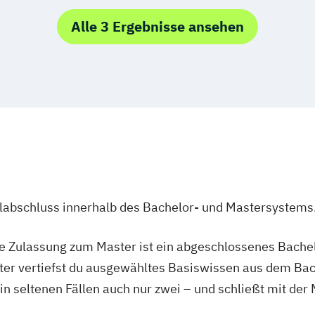
eit
mpus
Heidelberg
Alle 3 Ergebnisse ansehen
telligenz
 Digitalisierung
ndstudium
ulabschluss innerhalb des Bachelor- und Mastersystems
ie Zulassung zum Master ist ein abgeschlossenes Bache
ter vertiefst du ausgewähltes Basiswissen aus dem Bac
 in seltenen Fällen auch nur zwei – und schließt mit der