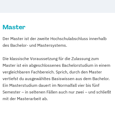
Schwentinental / Kiel
Stein / Nürnberg
Wirtschaftspsychologie
Wuppertal
Prichsenstadt
Wirtschaftspsychologie mit Schwerpunkt
Online-Campus
Heidelberg
Digitalisierung
Master
Der Master ist der zweite Hochschulabschluss innerhalb
des Bachelor- und Mastersystems.
Die klassische Voraussetzung für die Zulassung zum
Master ist ein abgeschlossenes Bachelorstudium in einem
vergleichbaren Fachbereich. Sprich, durch den Master
vertiefst du ausgewähltes Basiswissen aus dem Bachelor.
Ein Masterstudium dauert im Normalfall vier bis fünf
Semester – in seltenen Fällen auch nur zwei – und schließt
mit der Masterarbeit ab.