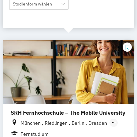
Studienform wählen
SRH Fernhochschule – The Mobile University
München
Riedlingen
Berlin
Dresden
Düsseldorf
Hamburg
Hannover
Köln
Fernstudium