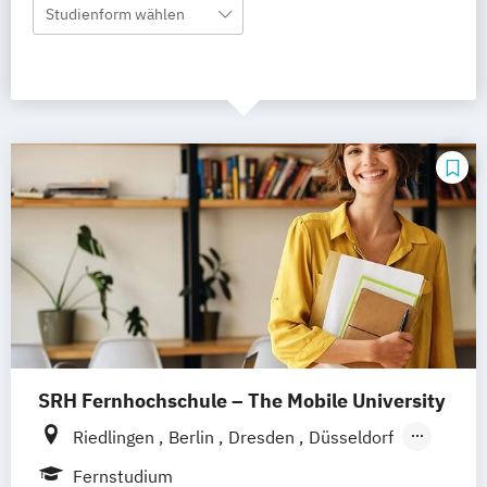
Studienform wählen
SRH Fernhochschule – The Mobile University
Riedlingen
Berlin
Dresden
Düsseldorf
Hamburg
Hannover
Köln
München
Fernstudium