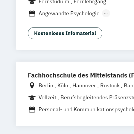
Fernstudium
Fernlehrgang
Angewandte Psychologie
Entwicklungs- und Persönlichkeitspsyc
Gesundheitspsychologie
Grundlagen 
Kostenloses Infomaterial
Psychologie
Psychologie für Führungs
Psychologische Grundlagen der soziale
Psychologische Methodenlehre
Sozia
Sportpsychologie
Fachhochschule des Mittelstands (
Berlin
Köln
Hannover
Rostock
Bam
Düren
Frechen
Waldshut
Vollzeit
Berufsbegleitendes Präsenzs
Personal- und Kommunikationspsychol
Psychologie
Psychology
Wirtschafts