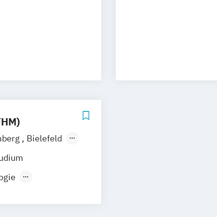
hologie
Psychologie
kräfte
n Arbeit
lpsychologie
FHM)
berg
Bielefeld
tudium
ogie
psychologie