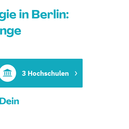
e in Berlin:
änge
e
3 Hochschulen
 Dein