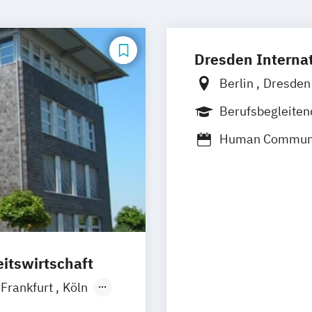
Dresden Internat
Berlin
Dresde
Leipzig
Nürnbe
Berufsbegleite
Human Communic
und -manageme
itswirtschaft
Frankfurt
Köln
Wien