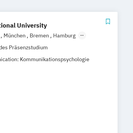
ional University
n
München
Bremen
Hamburg
rg
Köln
Stuttgart
Straubing
ndes Präsenzstudium
ation: Kommunikationspsychologie
nt