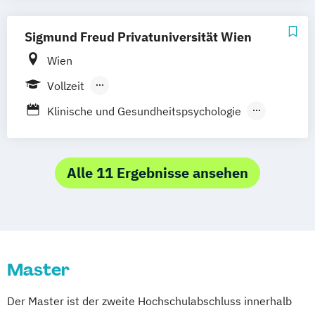
Sigmund Freud Privatuniversität Wien
Wien
Vollzeit
Berufsbegleitender Präsenzlehrgang
Klinische und Gesundheitspsychologie
Notfallpsychologie und psychologisches
Krisenmanagement
Psychologie
Alle 11 Ergebnisse ansehen
Psychosoziale Beratung bei Krise und
Trauma
Psychotherapiewissenschaft
Master
Der Master ist der zweite Hochschulabschluss innerhalb