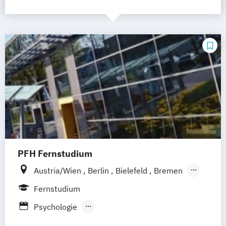
PFH Fernstudium
Austria/Wien
Berlin
Bielefeld
Bremen
Dortmund
Düsseldorf/Ratingen
Erfurt
Fernstudium
Freiburg
Friedrichshafen
Göttingen
Psychologie
Hamburg
Hannover
Psychologie des Kindes- und Jugendalters