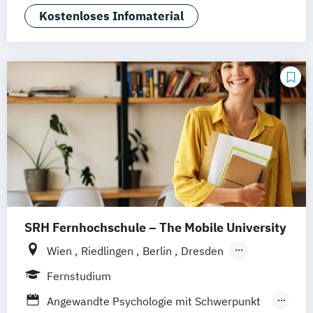
Kaiserslautern/Kusel
Kiel
Leipzig
Wirtschaftspsychologie
Kostenloses Infomaterial
Ludwigshafen/Diez
München
Nürnberg
Online-Fernstudium
Regensburg
Stade
Stuttgart
Köln
Offenbach bei Frankfurt am Main
Schwarzheide/Oberspreewald-Lausitz bei
Dresden
SRH Fernhochschule – The Mobile University
Wien
Riedlingen
Berlin
Dresden
Düsseldorf
Hamburg
Hannover
Köln
Fernstudium
München
Stuttgart
Ellwangen
Zell
Angewandte Psychologie mit Schwerpunkt
Leipzig
Mannheim
Wertheim