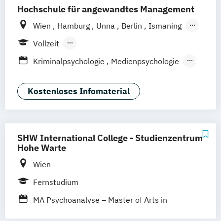
Hochschule für angewandtes Management
Wien
Hamburg
Unna
Berlin
Ismaning
Mannheim
Frankfurt
Hannover
Leipzig
Vollzeit
Düsseldorf
Köln
Nürnberg
Stuttgart
Berufsbegleitendes Präsenzstudium
Kriminalpsychologie
Medienpsychologie
Duales Studium
Fernstudium
Psychologie der Lebenswelten
Wirtschaftspsychologie
Kostenloses Infomaterial
Wirtschaftspsychologie - Digital
Transformation Management
Wirtschaftspsychologie Sport- &
SHW International College - Studienzentrum
Leistungspsychologie
Hohe Warte
Wien
Fernstudium
MA Psychoanalyse – Master of Arts in
Psychoanalyse