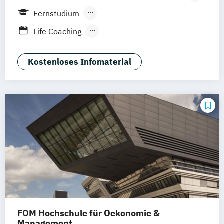
Leipzig
Köln
Frankfurt
Mannheim
Fernstudium
Stuttgart
Innsbruck
Hannover
Berufsbegleitendes Präsenzstudium
Life Coaching
Duales Studium
Vollzeit
Positive Psychologie & Coaching
Psychologie
Kostenloses Infomaterial
FOM Hochschule für Oekonomie &
Management