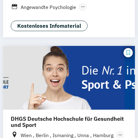
Stuttgart
Zürich
Berlin
Management
Angewandte Psychologie
Psychologie
Wirtschaftspsychologie
Entwicklungs- und
Wirtschaftspsychologie & Künstliche
Persönlichkeitspsychologie
Kostenloses Infomaterial
Intelligenz
Gesundheitspsychologie
Wirtschaftspsychologie & Leadership
Grundlagen Psychologie
Psychologie
Wirtschaftspsychologie im Online-
Psychologie für Führungskräfte
Abendstudium
Psychologische Grundlagen der sozialen
Arbeit
Psychologische Methodenlehre
Sozialpsychologie
Sportpsychologie
DHGS Deutsche Hochschule für Gesundheit
und Sport
Wien
Berlin
Ismaning
Unna
Hamburg