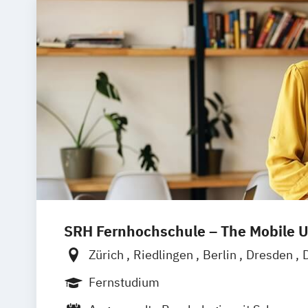
SRH Fernhochschule – The Mobile U
Zürich
Riedlingen
Berlin
Dresden
Hamburg
Hannover
Köln
München
Fernstudium
Ellwangen
Zell
Leipzig
Mannheim