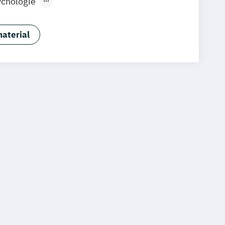
chologie
nd Persönlichkeitspsychologie
chologie
Grundlagen Psychologie
aterial
ychologie für Führungskräfte
Grundlagen der sozialen Arbeit
 Methodenlehre
Sozialpsychologie
e