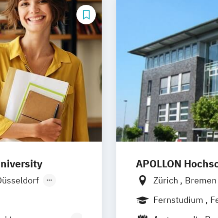
niversity
APOLLON Hochsch
Düsseldorf
Zürich
Breme
Stuttgart
Göttingen
Leip
Fernstudium
F
Wertheim