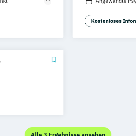
nkt
Angewandte Psy
th
Entwicklungs- u
nkt
Gesundheitspsy
Kostenloses Infom
Psychologie
Ps
kt Kinder- und
Psychologische 
Psychologische
kt Klinische
Sportpsychologi
f
nkt
chologie
endstudium
herapie
urce
Alle 3 Ergebnisse ansehen