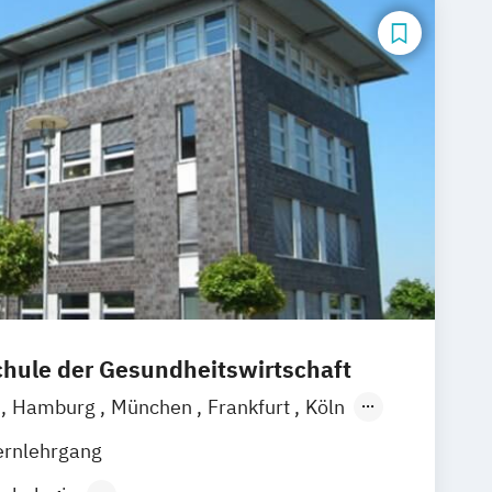
ule der Gesundheitswirtschaft
n
Hamburg
München
Frankfurt
Köln
zig
Stuttgart
Wien
Berlin
ernlehrgang