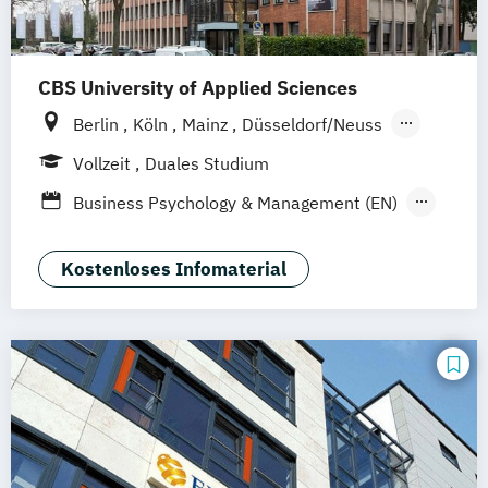
CBS University of Applied Sciences
Berlin
Köln
Mainz
Düsseldorf/Neuss
Solingen
Hamburg
Rheine
Rostock
Vollzeit
Duales Studium
online
Business Psychology & Management (EN)
Business Psychology (EN)
General Management-Spezialisierung
Kostenloses Infomaterial
Wirtschaftspsychologie und
Personalmanagement (dual)
Wirtschaftspsychologie