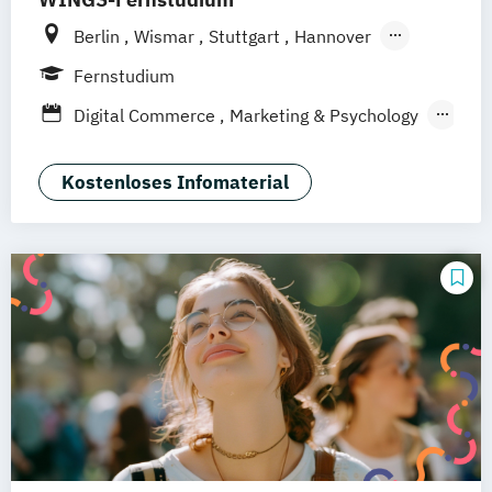
Berlin
Wismar
Stuttgart
Hannover
Leipzig
Frankfurt am Main
Hamburg
Fernstudium
Düsseldorf
München
Dortmund
Bonn
Digital Commerce
Marketing & Psychology
Nürnberg
Wirtschaftspsychologie
Kostenloses Infomaterial