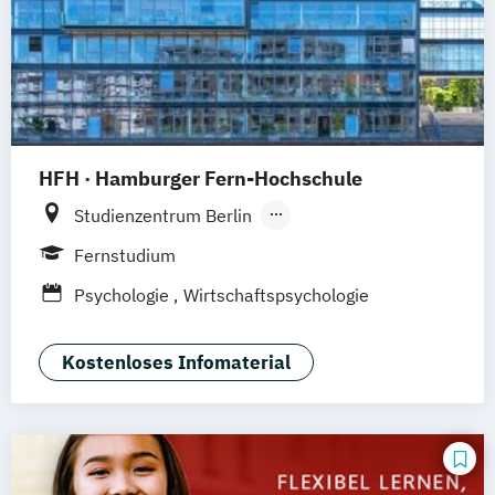
HFH · Hamburger Fern-Hochschule
Studienzentrum Berlin
Studienzentrum Düsseldorf
Fernstudium
Studienzentrum Hamburg
Psychologie
Wirtschaftspsychologie
Studienzentrum München
Studienzentrum Stuttgart
Kostenloses Infomaterial
Studienzentrum Nürnberg
Studienzentrum Kassel
Studienzentrum Essen
Studienzentrum Heilbronn
Studienzentrum Künzelsau