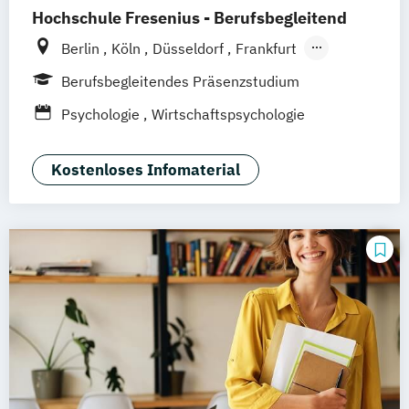
Hochschule Fresenius - Berufsbegleitend
Berlin
Köln
Düsseldorf
Frankfurt
Hamburg
Idstein
München
Wiesbaden
Berufsbegleitendes Präsenzstudium
Online-Campus
Osnabrück
Oldenburg
Psychologie
Wirtschaftspsychologie
Hannover
Dortmund
Erfurt
Stuttgart
Braunschweig
Kostenloses Infomaterial