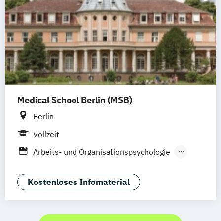
Leistungspsychologie
Medical School Berlin (MSB)
Berlin
Vollzeit
Arbeits- und Organisationspsychologie
Cognitive Neuroscience (EN)
Psychologie
Psychologie mit Schwerpunkt Klinische
Kostenloses Infomaterial
Psychologie und Psychotherapie
Psychologie mit Schwerpunkt
Rechtspsychologie