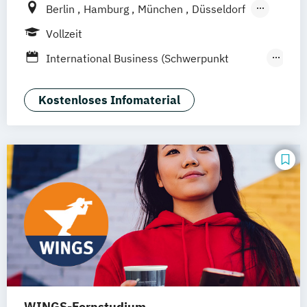
Berlin
Hamburg
München
Düsseldorf
Idstein
Frankfurt am Main
Köln
Vollzeit
Heidelberg
Wiesbaden
Wolfenbüttel
International Business (Schwerpunkt
Braunschweig
Erfurt
Human Resources Management &
Psychology)
Kostenloses Infomaterial
Psychologie
Rechtspsychologie
Wirtschaftspsychologie
Wirtschaftspsychologie (Heidelberg)
WINGS-Fernstudium