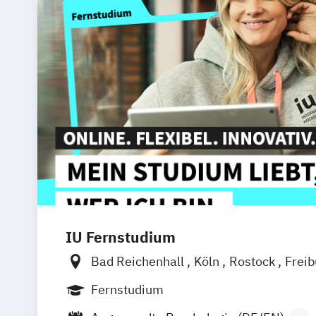
IU Fernstudium
Bad Reichenhall
Köln
Rostock
Frei
Frankfurt am Main
Stuttgart
Dresde
Fernstudium
Basel
Bielefeld
Deggendorf
Karlsr