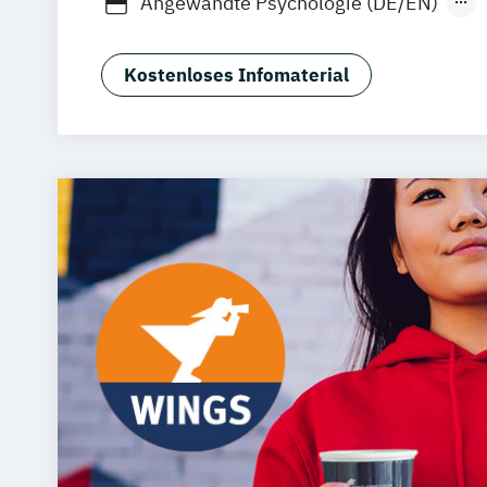
Angewandte Psychologie (DE/EN)
Oberhausen
Offenbach
Saarbrücken
Angewandte Psychologie und Beratun
Graz
Innsbruck
Wien
Zürich
Augsb
Gesundheitspsychologie
Kommunikati
Friedrichshafen
Klagenfurt
Magdebu
Kostenloses Infomaterial
Psychologie
Wirtschaftspsychologie 
Trier
Würzburg
Chemnitz
Linz
deut