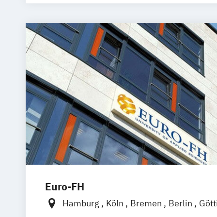
Jugendpsychologie
Angewandte Psychologie mit Schwerpun
Psychologie und Beratung
Angewandte Psychologie mit Schwerpu
Sportpsychologie
Beratung & Coaching
Gesundheitspsy
Gesundheitspsychologie im Online-Ab
Lernpsychologie und integrative Lernt
Personalpsychologie und Human Reso
Management
Psychologie
Wirtschaftspsychologie
Wirtschaftspsychologie & Künstliche In
Wirtschaftspsychologie & Leadership
Euro-FH
Wirtschaftspsychologie im Online-Abe
Hamburg
Köln
Bremen
Berlin
Gött
Frankfurt am Main
Leipzig
München