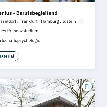
nius - Berufsbegleitend
sseldorf
Frankfurt
Hamburg
Idstein
baden
Online-Campus
Osnabrück
ndes Präsenzstudium
nover
Dortmund
Erfurt
Stuttgart
rtschaftspsychologie
aterial