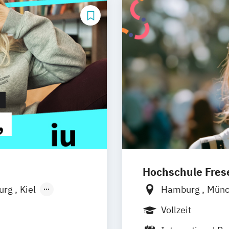
Hochschule Frese
burg
Kiel
Hamburg
Mün
n
Aachen
Frankfurt am M
Vollzeit
uhe
Kassel
Wolfenbüttel
B