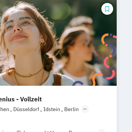
nius - Vollzeit
chen
Düsseldorf
Idstein
Berlin
ain
Köln
Heidelberg
Wiesbaden
raunschweig
Erfurt