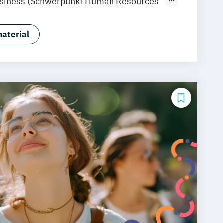
usiness (Schwerpunkt Human Resources
sychology)
chtspsychologie
aterial
hologie
hologie (Heidelberg)