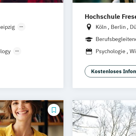
Hochschule Frese
eipzig
Köln
Berlin
Dü
Düsseldorf
München
Wies
Berufsbegleite
Oldenburg
Han
logy
Psychologie
Wi
Braunschweig
Kostenloses Infom