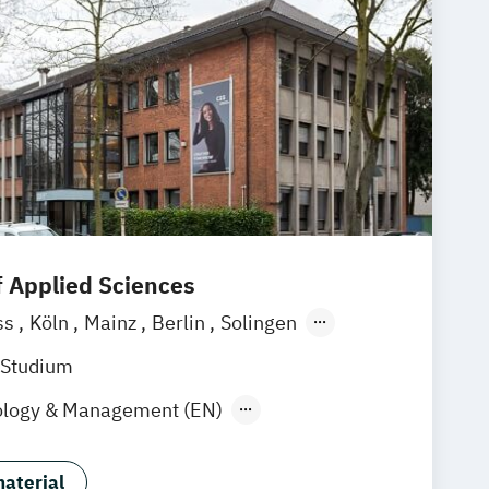
f Applied Sciences
ss
Köln
Mainz
Berlin
Solingen
ne
Rostock
online
 Studium
ology & Management (EN)
ology (EN)
ment-Spezialisierung
aterial