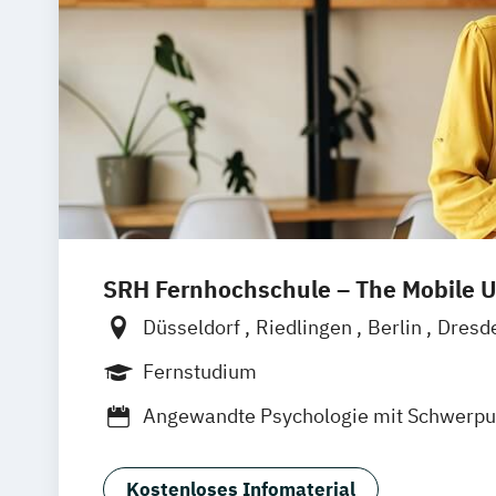
SRH Fernhochschule – The Mobile U
Düsseldorf
Riedlingen
Berlin
Dresd
Hannover
Köln
München
Stuttgart
Fernstudium
Leipzig
Mannheim
Wertheim
Wien
Angewandte Psychologie mit Schwerpu
Frankfurt am Main
Hamm
Zürich
Fü
Gerontopsychologie
Angewandte Psychologie mit Schwerpu
Kostenloses Infomaterial