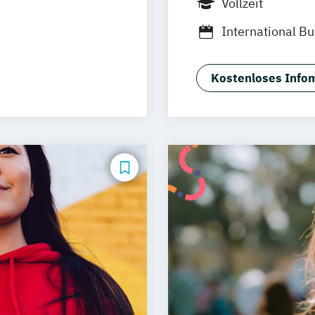
Vollzeit
uhe
Kassel
Wolfenbüttel
B
International B
Neu-Ulm
g
Management & P
urg
Freising
onspsychologie
Psychologie
Re
rg
Münster
Kostenloses Infom
(DE/EN)
Wirtschaftspsyc
schlandweit
Wirtschaftspsyc