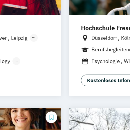
Hochschule Frese
ver
Leipzig
Düsseldorf
Köl
München
München
Wies
Berufsbegleite
Oldenburg
Han
logy
Psychologie
Wi
Braunschweig
Kostenloses Infom