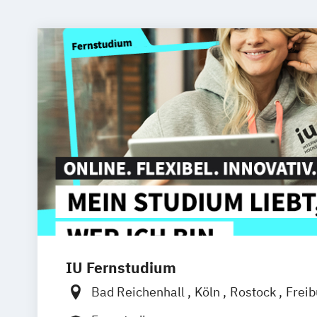
IU Fernstudium
Bad Reichenhall
Köln
Rostock
Frei
Frankfurt am Main
Stuttgart
Dresde