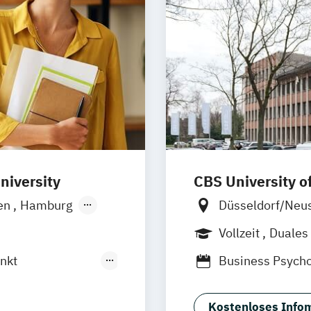
niversity
CBS University o
en
Hamburg
Düsseldorf/Neu
Ellwangen
Zell
Hamburg
Rhei
Vollzeit
Duales
nkt
Business Psych
rth
Business Psych
nkt
General Manage
Kostenloses Infom