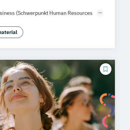
raunschweig
Erfurt
usiness (Schwerpunkt Human Resources
sychology)
chtspsychologie
aterial
hologie
hologie (Heidelberg)