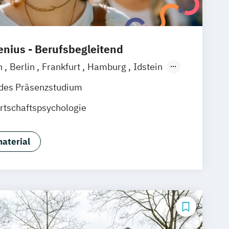
nius - Berufsbegleitend
n
Berlin
Frankfurt
Hamburg
Idstein
baden
Online-Campus
Osnabrück
ndes Präsenzstudium
nover
Dortmund
Erfurt
Stuttgart
rtschaftspsychologie
aterial