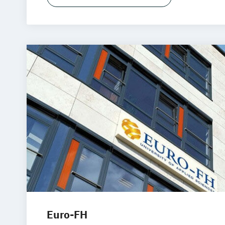
Gesundheitspsychologie
Angewandte Psychologie mit Schwerpun
Jugendpsychologie
Angewandte Psychologie mit Schwerpun
Psychologie und Beratung
Angewandte Psychologie mit Schwerpu
Sportpsychologie
Beratung & Coaching
Gesundheitspsy
Gesundheitspsychologie im Online-Ab
Lernpsychologie und integrative Lernt
Personalpsychologie und Human Reso
Management
Psychologie
Wirtschaftspsychologie
Wirtschaftspsychologie & Künstliche In
Wirtschaftspsychologie & Leadership
Euro-FH
Wirtschaftspsychologie im Online-Abe