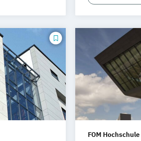
Wirtschaftspsy
kt Kinder- und
(dual)
Wirtschaftspsyc
kt Klinische
nkt
chologie
endstudium
herapie
urce
telligenz
FOM Hochschule
ndstudium