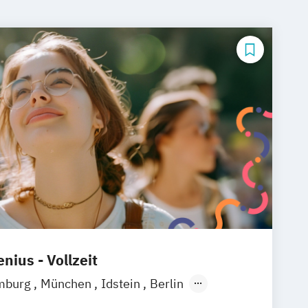
nius - Vollzeit
mburg
München
Idstein
Berlin
ain
Köln
Heidelberg
Wiesbaden