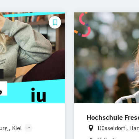
Hochschule Frese
burg
Kiel
Düsseldorf
Ha
n
Aachen
Frankfurt am M