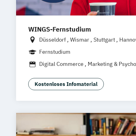
WINGS-Fernstudium
Düsseldorf
Wismar
Stuttgart
Hanno
Frankfurt am Main
Berlin
Hamburg
Fernstudium
Dortmund
Bonn
Nürnberg
Digital Commerce
Marketing & Psycho
Wirtschaftspsychologie
Kostenloses Infomaterial