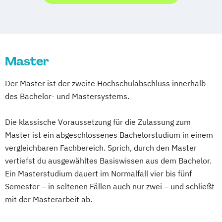
Abendstudium
Lernpsychologie und integrative
Angewandte Psychologie: Arbeits-
Lerntherapie
Organisations- und Wirtschaftspsychologie
Personalpsychologie und Human Resource
Management
Master
Angewandte Psychologie: Arbeits-
Psychologie
Wirtschaftspsychologie
Organisations-
Personalpsychologie
Der Master ist der zweite Hochschulabschluss innerhalb
Wirtschaftspsychologie & Künstliche
Angewandte Psychologie:
des Bachelor- und Mastersystems.
Intelligenz
Wirtschaftspsychologie
Wirtschaftspsychologie & Leadership
Arbeits- und Organisationspsychologie
Die klassische Voraussetzung für die Zulassung zum
Wirtschaftspsychologie im Online-
Business Psychology
Master ist ein abgeschlossenes Bachelorstudium in einem
Abendstudium
Grundwissen Psychologie
vergleichbaren Fachbereich. Sprich, durch den Master
Psychologisches Sicherheitsmanagement
vertiefst du ausgewähltes Basiswissen aus dem Bachelor.
Ein Masterstudium dauert im Normalfall vier bis fünf
Semester – in seltenen Fällen auch nur zwei – und schließt
mit der Masterarbeit ab.