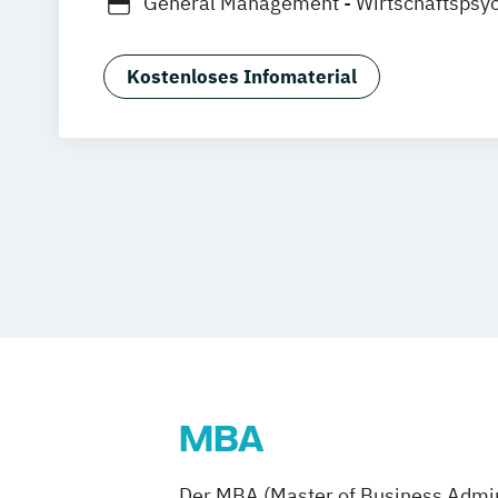
General Management - Wirtschaftspsyc
Kostenloses Infomaterial
MBA
Der MBA (Master of Business Admini