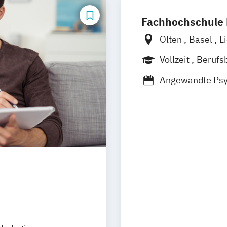
Fachhochschule
Olten
Basel
L
Vollzeit
Berufs
Berufsbegleiten
Angewandte Psyc
Angewandte Psyc
Personalauswah
Angewandte Psyc
Organisations- 
Angewandte Psyc
Personalpsycho
Angewandte Psyc
Arbeits- und Or
Business Psych
Psychologische