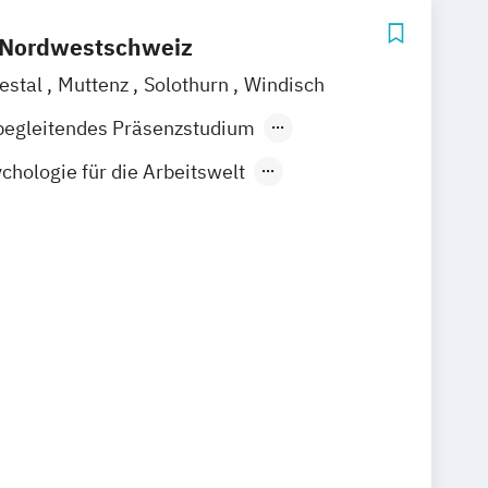
 Nordwestschweiz
iestal
Muttenz
Solothurn
Windisch
begleitendes Präsenzstudium
der Präsenzlehrgang
hologie für die Arbeitswelt
hologie für die HR-Praxis:
l und Personalentwicklung
hologie: Arbeits-
und Wirtschaftspsychologie
hologie: Arbeits-
Organisations-
logie
hologie: Wirtschaftspsychologie
ganisationspsychologie
ology
Grundwissen Psychologie
s Sicherheitsmanagement