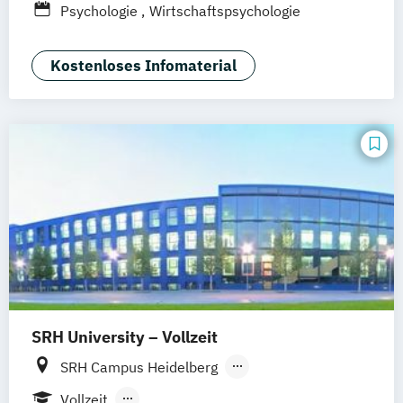
Psychologie
Wirtschaftspsychologie
Hannover
Dortmund
Erfurt
Stuttgart
Braunschweig
Kostenloses Infomaterial
SRH University – Vollzeit
SRH Campus Heidelberg
SRH Campus Berlin
SRH Campus Bremen
Vollzeit