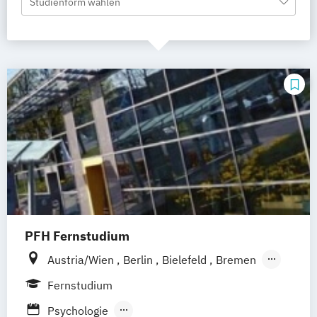
Studienform wählen
PFH Fernstudium
Austria/Wien
Berlin
Bielefeld
Bremen
Dortmund
Düsseldorf/Ratingen
Erfurt
Fernstudium
Freiburg
Friedrichshafen
Göttingen
Psychologie