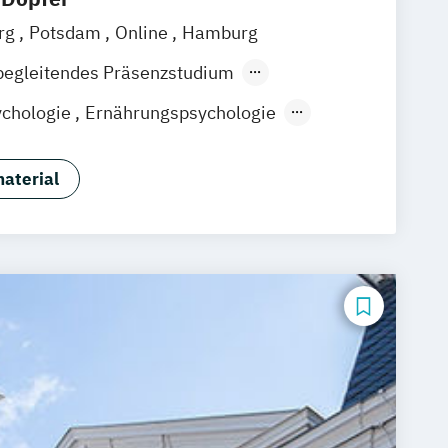
rg
Potsdam
Online
Hamburg
begleitendes Präsenzstudium
ernlehrgang
chologie
Ernährungspsychologie
ortpsychologie
aterial