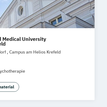
 Medical University
eld
dorf
Campus am Helios Krefeld
ychotherapie
aterial