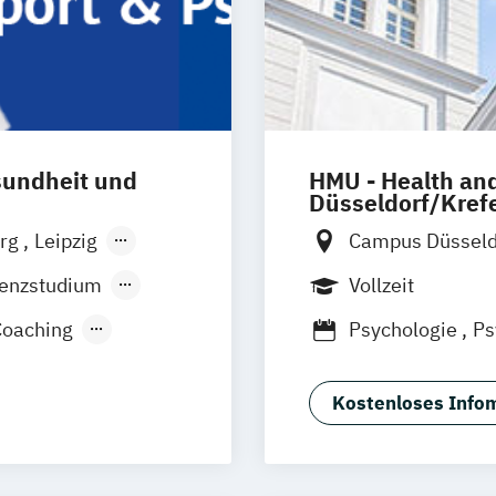
sundheit und
HMU - Health and
Düsseldorf/Kref
rg
Leipzig
Campus Düssel
Innsbruck
senzstudium
Vollzeit
Coaching
Psychologie
Ps
Kostenloses Infom