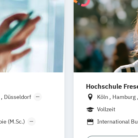
Hochschule Frese
g
Düsseldorf
Köln
Hamburg
Frankfurt am M
Vollzeit
Wolfenbüttel
B
ie (M.Sc.)
International B
Management & P