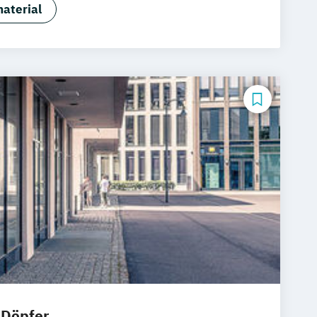
chtspsychologie
aterial
hologie
hologie (Heidelberg)
 Döpfer