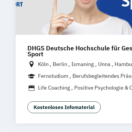
DHGS Deutsche Hochschule für Ge
Sport
Köln
Berlin
Ismaning
Unna
Hambu
Frankfurt
Mannheim
Stuttgart
Wien
Fernstudium
Berufsbegleitendes Prä
Hannover
Duales Studium
Vollzeit
Life Coaching
Positive Psychologie & 
Psychologie
Kostenloses Infomaterial