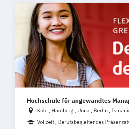
Hochschule für angewandtes Man
Köln
Hamburg
Unna
Berlin
Isman
Wien
Frankfurt
Hannover
Leipzig
D
Vollzeit
Berufsbegleitendes Präsenzs
Nürnberg
Stuttgart