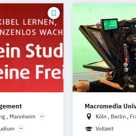
agement
Macromedia Univ
ing
Mannheim
Köln
Berlin
Fr
üsseldorf
München
Stutt
tudium
Vollzeit