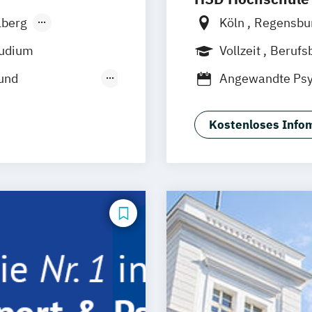
lberg
Köln
Regensbu
men
tudium
Vollzeit
Berufs
den
Fernstudium
F
und
Angewandte Psy
Fürth
Psychologie
Sp
burg
de
Kostenloses Infom
tspsychologie
eipzig
itsförderung
s München