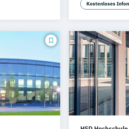
Psychologie
Re
Kostenloses Infom
Wirtschaftspsyc
Wirtschaftspsyc
HSD Hochschule