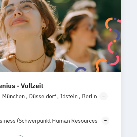
nius - Vollzeit
München
Düsseldorf
Idstein
Berlin
ain
Heidelberg
Wiesbaden
raunschweig
Erfurt
usiness (Schwerpunkt Human Resources
sychology)