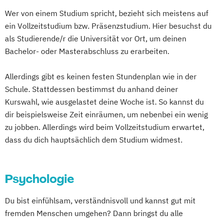
MSc Systemische Beratung &
Wer von einem Studium spricht, bezieht sich meistens auf
Systemisches Coaching
ein Vollzeitstudium bzw. Präsenzstudium. Hier besuchst du
MSc Systemische Therapie & Systemische
als Studierende/r die Universität vor Ort, um deinen
Beratung
Bachelor- oder Masterabschluss zu erarbeiten.
MSc Verhaltenspsychologie und
Organisationspsychologie
Allerdings gibt es keinen festen Stundenplan wie in der
MSc Vertriebspsychologie und
Schule. Stattdessen bestimmst du anhand deiner
Vertriebsmanagement
Kurswahl, wie ausgelastet deine Woche ist. So kannst du
dir beispielsweise Zeit einräumen, um nebenbei ein wenig
zu jobben. Allerdings wird beim Vollzeitstudium erwartet,
dass du dich hauptsächlich dem Studium widmest.
Psychologie
Du bist einfühlsam, verständnisvoll und kannst gut mit
fremden Menschen umgehen? Dann bringst du alle