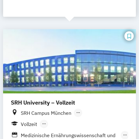
SRH University – Vollzeit
SRH Campus München
SRH Campus Heidelberg
Vollzeit
SRH Campus Berlin
SRH Campus Bremen
Berufsbegleitendes Präsenzstudium
Medizinische Ernährungswissenschaft und