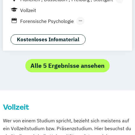
Berlin
Frankfurt am Main
Hamburg
Vollzeit
Hannover
Köln
Leipzig
Forensische Psychologie
Klinische Psychologie
Kriminalpsychologie
Kostenloses Infomaterial
Medien- und Werbepsychologie
Positive Psychologie
Psychologie
Sportpsychologie
Wirtschaftspsychologie
Alle 5 Ergebnisse ansehen
Vollzeit
Wer von einem Studium spricht, bezieht sich meistens auf
ein Vollzeitstudium bzw. Präsenzstudium. Hier besuchst du