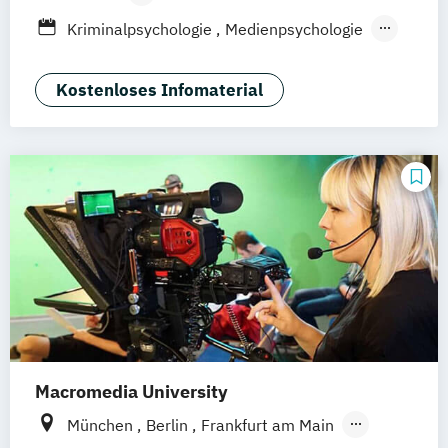
Athletes & Performance Management
Leipzig
Düsseldorf
Köln
Nürnberg
Berufsbegleitendes Präsenzstudium
Kriminalpsychologie
Medienpsychologie
Wirtschaftspsychologie
Stuttgart
Duales Studium
Fernstudium
Psychologie der Lebenswelten
Wirtschaftspsychologie
Kostenloses Infomaterial
Wirtschaftspsychologie - Digital
Transformation Management
Wirtschaftspsychologie Sport- &
Leistungspsychologie
Macromedia University
München
Berlin
Frankfurt am Main