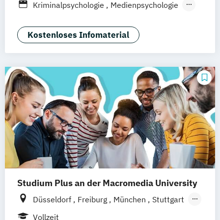
Berufsbegleitendes Präsenzstudium
Kriminalpsychologie
Medienpsychologie
Stuttgart
Duales Studium
Fernstudium
Psychologie der Lebenswelten
Wirtschaftspsychologie
Kostenloses Infomaterial
Wirtschaftspsychologie - Digital
Transformation Management
Wirtschaftspsychologie Sport- &
Leistungspsychologie
Studium Plus an der Macromedia University
Düsseldorf
Freiburg
München
Stuttgart
Berlin
Frankfurt am Main
Hamburg
Vollzeit