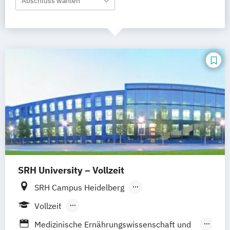
Abschluss wählen
SRH University – Vollzeit
SRH Campus Heidelberg
SRH Campus Berlin
SRH Campus Bremen
Vollzeit
SRH Campus Bonn
SRH Campus Dresden
Berufsbegleitendes Präsenzstudium
Medizinische Ernährungswissenschaft und