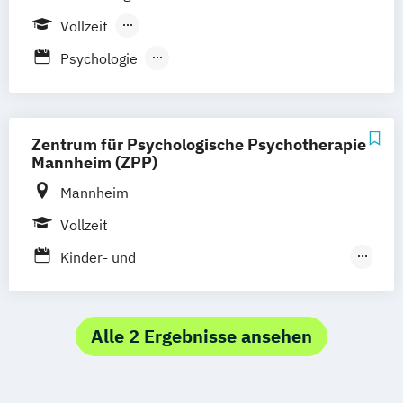
Vollzeit
Berufsbegleitendes Präsenzstudium
Psychologie
Berufsbegleitender Präsenzlehrgang
Psychologische Psychotherapie
Psychotherapie bei Kindern und
Jugendlichen
Zentrum für Psychologische Psychotherapie
Mannheim (ZPP)
Mannheim
Vollzeit
Kinder- und
Jugendlichenpsychotherapeuten
Psychologischer Psychotherapeut
Alle 2 Ergebnisse ansehen