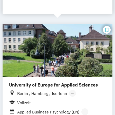
University of Europe for Applied Sciences
Berlin
Hamburg
Iserlohn
UE Innovation Hub
Vollzeit
Applied Business Psychology (EN)