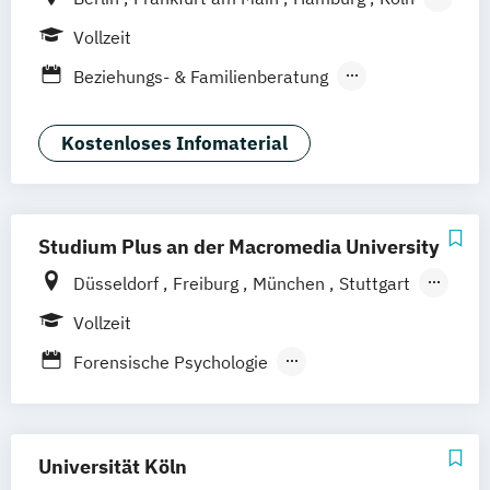
Leipzig
München
Stuttgart
Vollzeit
Beziehungs- & Familienberatung
Klinische Psychologie
Kriminalpsychologie
Psychologie
Kostenloses Infomaterial
Psychologische Beratung
Sportpsychologie
Wirtschaftspsychologie
Studium Plus an der Macromedia University
Düsseldorf
Freiburg
München
Stuttgart
Berlin
Frankfurt am Main
Hamburg
Vollzeit
Hannover
Köln
Leipzig
Forensische Psychologie
Klinische Psychologie
Kriminalpsychologie
Medien- und Werbepsychologie
Universität Köln
Positive Psychologie
Psychologie