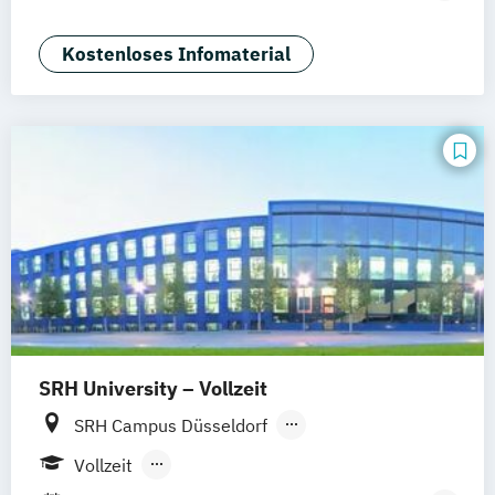
Braunschweig
Erfurt
Human Resources Management &
Psychology)
Kostenloses Infomaterial
Psychologie
Rechtspsychologie
Wirtschaftspsychologie
Wirtschaftspsychologie (Heidelberg)
SRH University – Vollzeit
SRH Campus Düsseldorf
SRH Campus Heidelberg
Vollzeit
SRH Campus Berlin
SRH Campus Bremen