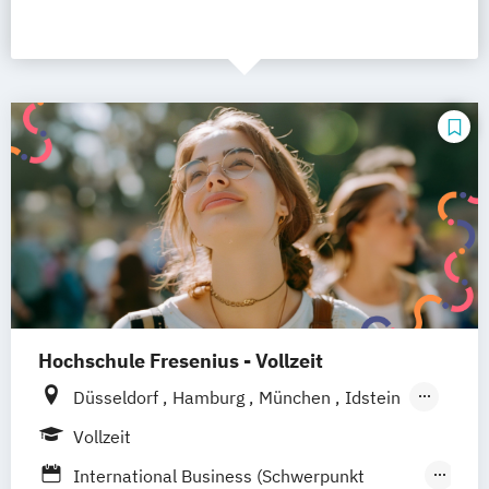
Hochschule Fresenius - Vollzeit
Düsseldorf
Hamburg
München
Idstein
Berlin
Frankfurt am Main
Köln
Vollzeit
Heidelberg
Wiesbaden
Wolfenbüttel
International Business (Schwerpunkt