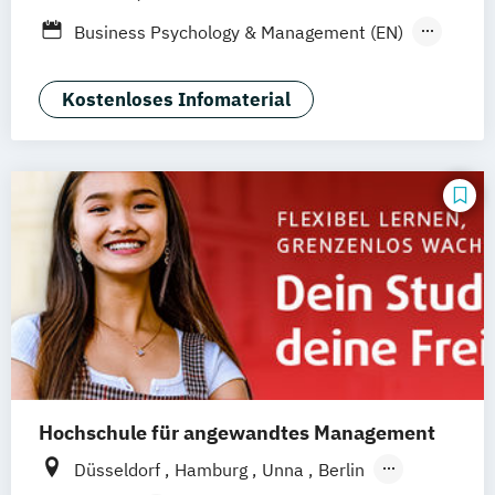
online
Business Psychology & Management (EN)
Business Psychology (EN)
General Management-Spezialisierung
Kostenloses Infomaterial
Wirtschaftspsychologie und
Personalmanagement (dual)
Wirtschaftspsychologie
Hochschule für angewandtes Management
Düsseldorf
Hamburg
Unna
Berlin