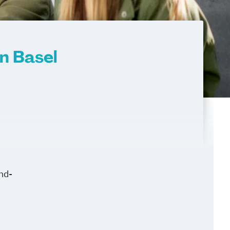
n Basel
nd-
e