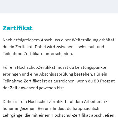
"Systemische Beratung"
Coach
Psychologische/r Berater/-in mit
Psychotherapie (HP)
zusätzlicher Fachrichtung "Paarberatung"
Traumafachberater/-in
Zertifikat
Nach erfolgreichem Abschluss einer Weiterbildung erhältst
du ein Zertifikat. Dabei wird zwischen Hochschul- und
Teilnahme-Zertifikate unterschieden.
Für ein Hochschul-Zertifikat musst du Leistungspunkte
erbringen und eine Abschlussprüfung bestehen. Für ein
Teilnahme-Zertifikat ist es ausreichen, wenn du 80 Prozent
der Zeit anwesend gewesen bist.
Daher ist ein Hochschul-Zertifikat auf dem Arbeitsmarkt
höher angesehen. Bei uns findest du hauptsächlich
Lehrgänge, die mit einem Hochschul-Zertifikat abschließen