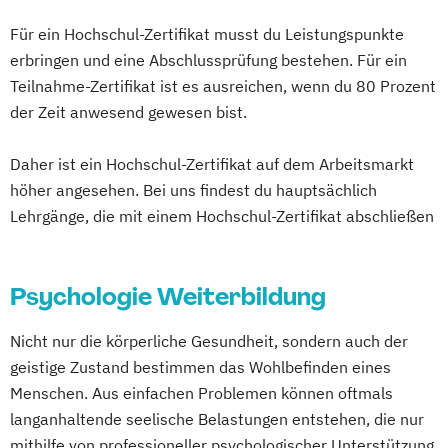
in"
Für ein Hochschul-Zertifikat musst du Leistungspunkte
Heilpraktiker/-in für Psychotherapie
erbringen und eine Abschlussprüfung bestehen. Für ein
Fachrichtung "Systemische Beratung"
Teilnahme-Zertifikat ist es ausreichen, wenn du 80 Prozent
Konfliktmanager/in
der Zeit anwesend gewesen bist.
NLP Tools in der psychologischen
Beratungspraxis
Daher ist ein Hochschul-Zertifikat auf dem Arbeitsmarkt
höher angesehen. Bei uns findest du hauptsächlich
Paarberater/ -in
Lehrgänge, die mit einem Hochschul-Zertifikat abschließen
Paarberater/-in + Systemische/r Berater/-
in
Psychologische/r Berater/-in
Psychologie Weiterbildung
Psychologische/r Berater/-in Fachrichtung
"Burnout-Prävention"
Nicht nur die körperliche Gesundheit, sondern auch der
Psychologische/r Berater/-in Fachrichtung
geistige Zustand bestimmen das Wohlbefinden eines
"Entspannungspädagogik"
Menschen. Aus einfachen Problemen können oftmals
Psychologische/r Berater/-in Fachrichtung
langanhaltende seelische Belastungen entstehen, die nur
"Systemische Beratung"
mithilfe von professioneller psychologischer Unterstützung