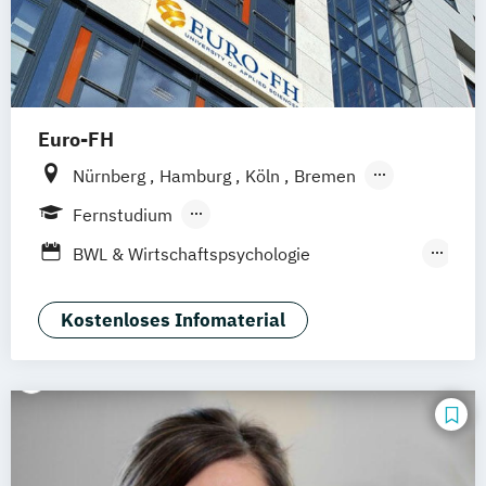
Euro-FH
Nürnberg
Hamburg
Köln
Bremen
Berlin
Göttingen
Frankfurt am Main
Fernstudium
Leipzig
München
Stuttgart
Berufsbegleitendes Präsenzstudium
BWL & Wirtschaftspsychologie
Duales Studium
Fernlehrgang
(Abendstudium)
Betriebswirtschaft &
Kostenloses Infomaterial
Wirtschaftspsychologie
Business Coaching & Change Management
Interkulturelle Psychologie
Markt- und Werbepsychologie