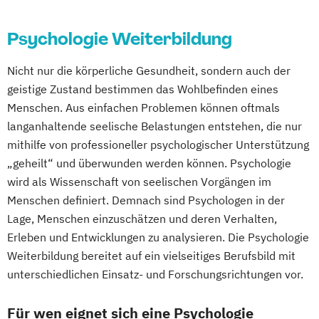
in"
Heilpraktiker/-in für Psychotherapie
Psychologie Weiterbildung
Fachrichtung "Systemische Beratung"
Konfliktmanager/in
Nicht nur die körperliche Gesundheit, sondern auch der
NLP Tools in der psychologischen
geistige Zustand bestimmen das Wohlbefinden eines
Beratungspraxis
Menschen. Aus einfachen Problemen können oftmals
Paarberater/ -in
langanhaltende seelische Belastungen entstehen, die nur
Paarberater/-in + Systemische/r Berater/-
mithilfe von professioneller psychologischer Unterstützung
in
„geheilt“ und überwunden werden können. Psychologie
Psychologische/r Berater/-in
wird als Wissenschaft von seelischen Vorgängen im
Menschen definiert. Demnach sind Psychologen in der
Psychologische/r Berater/-in Fachrichtung
Lage, Menschen einzuschätzen und deren Verhalten,
"Burnout-Prävention"
Erleben und Entwicklungen zu analysieren. Die Psychologie
Psychologische/r Berater/-in Fachrichtung
Weiterbildung bereitet auf ein vielseitiges Berufsbild mit
"Entspannungspädagogik"
unterschiedlichen Einsatz- und Forschungsrichtungen vor.
Psychologische/r Berater/-in Fachrichtung
"Systemische Beratung"
Für wen eignet sich eine Psychologie