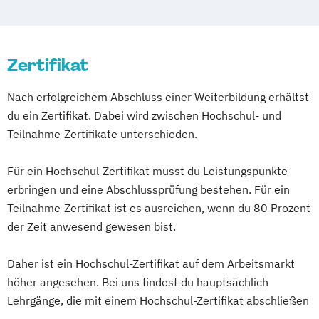
Lernberatung
Erziehungsberater/in Fachrichtung
systemische Beratung
Zertifikat
Heilpraktiker Fachrichtung
„Psychotherapie“
Nach erfolgreichem Abschluss einer Weiterbildung erhältst
Heilpraktiker/-in für Psychotherapie -
du ein Zertifikat. Dabei wird zwischen Hochschul- und
Vorbereitung auf die amtsärztliche
Teilnahme-Zertifikate unterschieden.
eingeschränkte Heilpraktikerprüfung
Heilpraktiker/-in für Psychotherapie
Für ein Hochschul-Zertifikat musst du Leistungspunkte
Fachrichtung "Burnout-Prävention"
erbringen und eine Abschlussprüfung bestehen. Für ein
Heilpraktiker/-in für Psychotherapie
Teilnahme-Zertifikat ist es ausreichen, wenn du 80 Prozent
Fachrichtung "Entspannungstherapie"
der Zeit anwesend gewesen bist.
Heilpraktiker/-in für Psychotherapie
Fachrichtung "Paarberatung"
Daher ist ein Hochschul-Zertifikat auf dem Arbeitsmarkt
Heilpraktiker/-in für Psychotherapie
höher angesehen. Bei uns findest du hauptsächlich
Lehrgänge, die mit einem Hochschul-Zertifikat abschließen
Fachrichtung "Psychologische/r Berater/-