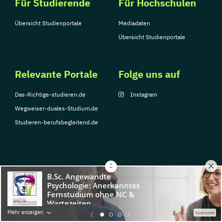
Für Studierende
Für Hochschulen
Übersicht Studienportale
Mediadaten
Übersicht Studienportale
Relevante Portale
Folge uns auf
Das-Richtige-studieren.de
Instagram
Wegweiser-duales-Studium.de
Studieren-berufsbegleitend.de
© Copyright 2026, TarGroup Media GmbH
Impressum
Datenschutzerklärung
Nutzungsbedingungen
Barrierefreihe
Mehr anzeigen
Sponsored