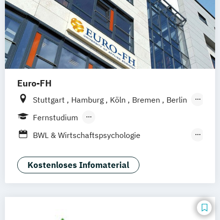
Arbeit
Psychologische Methodenlehre
Sozialpsychologie
Sportpsychologie
Euro-FH
Stuttgart
Hamburg
Köln
Bremen
Berlin
Göttingen
Frankfurt am Main
Leipzig
Fernstudium
München
Nürnberg
Berufsbegleitendes Präsenzstudium
BWL & Wirtschaftspsychologie
Duales Studium
Fernlehrgang
(Abendstudium)
Betriebswirtschaft &
Kostenloses Infomaterial
Wirtschaftspsychologie
Business Coaching & Change Management
Interkulturelle Psychologie