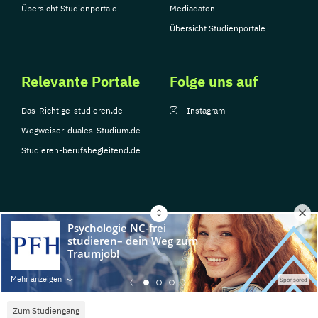
Übersicht Studienportale
Mediadaten
Übersicht Studienportale
Relevante Portale
Folge uns auf
Das-Richtige-studieren.de
Instagram
Wegweiser-duales-Studium.de
Studieren-berufsbegleitend.de
© Copyright 2026, TarGroup Media GmbH
Impressum
Datenschutzerklärung
Nutzungsbedingungen
Barrierefreihe
Mehr anzeigen
Sponsored
Zum Studiengang