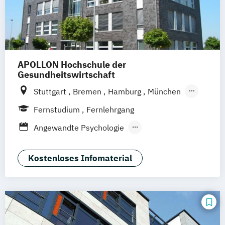
APOLLON Hochschule der
Gesundheitswirtschaft
Stuttgart
Bremen
Hamburg
München
Frankfurt
Köln
Göttingen
Leipzig
Fernstudium
Fernlehrgang
Zürich
Wien
Berlin
Angewandte Psychologie
Entwicklungs- und
Persönlichkeitspsychologie
Kostenloses Infomaterial
Gesundheitspsychologie
Grundlagen Psychologie
Psychologie
Psychologie für Führungskräfte
Psychologische Grundlagen der sozialen