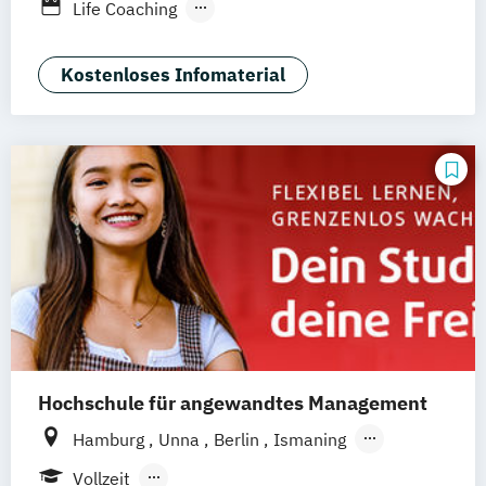
Berufsbegleitendes Präsenzstudium
Life Coaching
Duales Studium
Vollzeit
Positive Psychologie & Coaching
Psychologie
Kostenloses Infomaterial
Hochschule für angewandtes Management
Hamburg
Unna
Berlin
Ismaning
Mannheim
Wien
Frankfurt
Hannover
Vollzeit