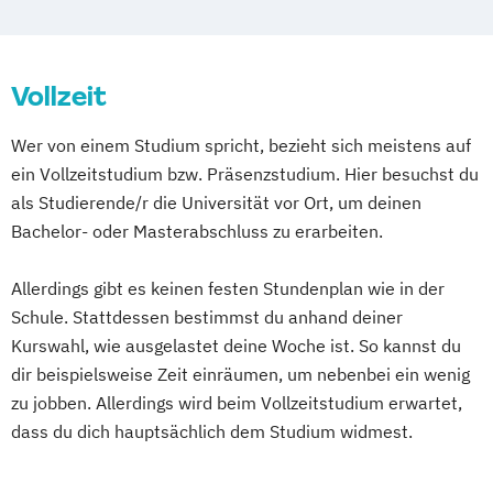
Angewandte Psychologie: Arbeits-
Organisations- und Wirtschaftspsychologie
Vollzeit
Angewandte Psychologie: Arbeits-
Organisations-
Personalpsychologie
Wer von einem Studium spricht, bezieht sich meistens auf
Angewandte Psychologie:
ein Vollzeitstudium bzw. Präsenzstudium. Hier besuchst du
Wirtschaftspsychologie
als Studierende/r die Universität vor Ort, um deinen
Arbeits- und Organisationspsychologie
Bachelor- oder Masterabschluss zu erarbeiten.
Business Psychology
Grundwissen Psychologie
Allerdings gibt es keinen festen Stundenplan wie in der
Psychologisches Sicherheitsmanagement
Schule. Stattdessen bestimmst du anhand deiner
Kurswahl, wie ausgelastet deine Woche ist. So kannst du
dir beispielsweise Zeit einräumen, um nebenbei ein wenig
zu jobben. Allerdings wird beim Vollzeitstudium erwartet,
dass du dich hauptsächlich dem Studium widmest.