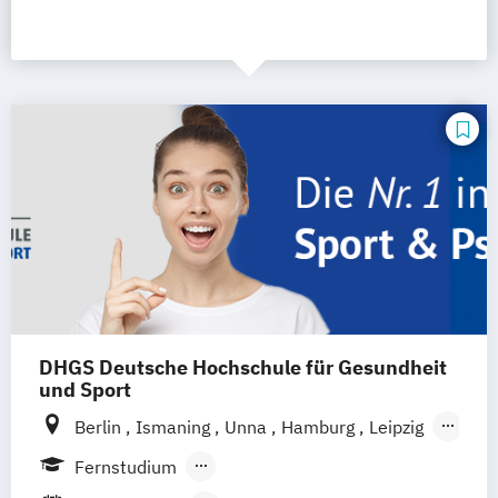
DHGS Deutsche Hochschule für Gesundheit
und Sport
Berlin
Ismaning
Unna
Hamburg
Leipzig
Köln
Frankfurt
Mannheim
Stuttgart
Fernstudium
Wien
Innsbruck
Hannover