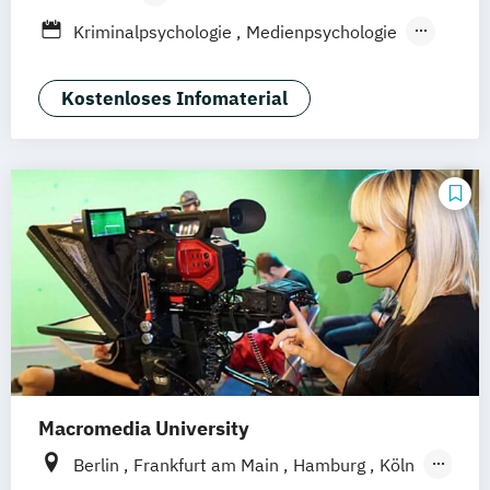
Leipzig
Düsseldorf
Köln
Nürnberg
Berufsbegleitendes Präsenzstudium
Kriminalpsychologie
Medienpsychologie
Stuttgart
Duales Studium
Fernstudium
Psychologie der Lebenswelten
Wirtschaftspsychologie
Kostenloses Infomaterial
Wirtschaftspsychologie - Digital
Transformation Management
Wirtschaftspsychologie Sport- &
Leistungspsychologie
Macromedia University
Berlin
Frankfurt am Main
Hamburg
Köln