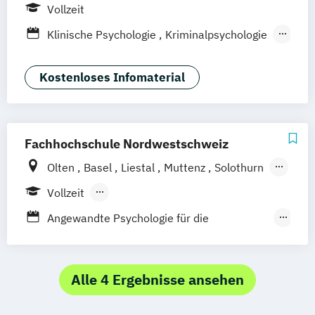
Leipzig
München
Stuttgart
Vollzeit
Klinische Psychologie
Kriminalpsychologie
Psychologie
Sportpsychologie
Wirtschaftspsychologie
Kostenloses Infomaterial
Fachhochschule Nordwestschweiz
Olten
Basel
Liestal
Muttenz
Solothurn
Windisch
Vollzeit
Berufsbegleitendes Präsenzstudium
Angewandte Psychologie für die
Berufsbegleitender Präsenzlehrgang
Arbeitswelt
Angewandte Psychologie für die HR-Praxis:
Personalauswahl und Personalentwicklung
Alle 4 Ergebnisse ansehen