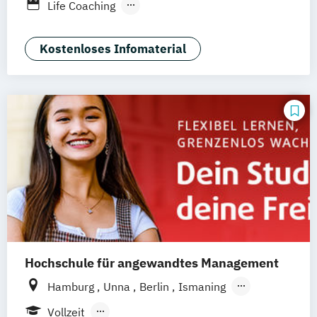
Berufsbegleitendes Präsenzstudium
Life Coaching
Duales Studium
Vollzeit
Positive Psychologie & Coaching
Psychologie
Kostenloses Infomaterial
Hochschule für angewandtes Management
Hamburg
Unna
Berlin
Ismaning
Mannheim
Wien
Frankfurt
Hannover
Vollzeit