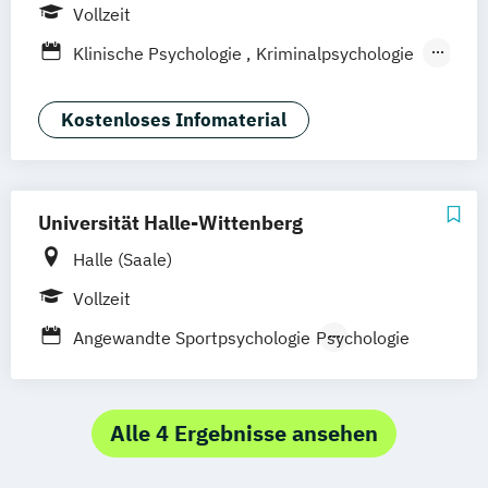
Leipzig
München
Stuttgart
Vollzeit
Klinische Psychologie
Kriminalpsychologie
Psychologie
Sportpsychologie
Wirtschaftspsychologie
Kostenloses Infomaterial
Universität Halle-Wittenberg
Halle (Saale)
Vollzeit
Angewandte Sportpsychologie
Psychologie
Alle 4 Ergebnisse ansehen