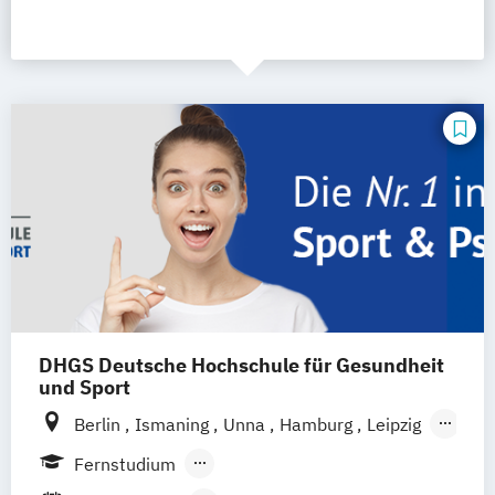
DHGS Deutsche Hochschule für Gesundheit
und Sport
Berlin
Ismaning
Unna
Hamburg
Leipzig
Köln
Frankfurt
Mannheim
Stuttgart
Fernstudium
Wien
Innsbruck
Hannover