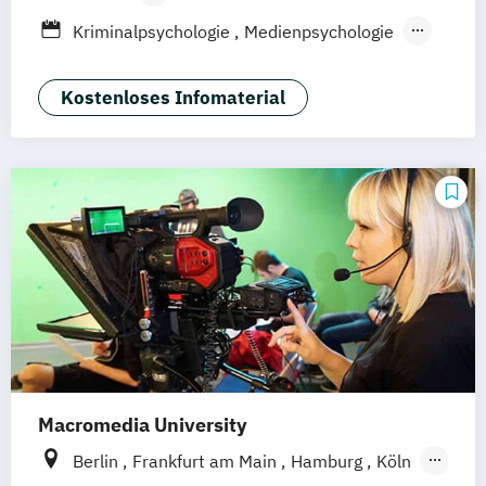
Leipzig
Düsseldorf
Köln
Nürnberg
Berufsbegleitendes Präsenzstudium
Kriminalpsychologie
Medienpsychologie
Stuttgart
Duales Studium
Fernstudium
Psychologie der Lebenswelten
Wirtschaftspsychologie
Kostenloses Infomaterial
Wirtschaftspsychologie - Digital
Transformation Management
Wirtschaftspsychologie Sport- &
Leistungspsychologie
Macromedia University
Berlin
Frankfurt am Main
Hamburg
Köln