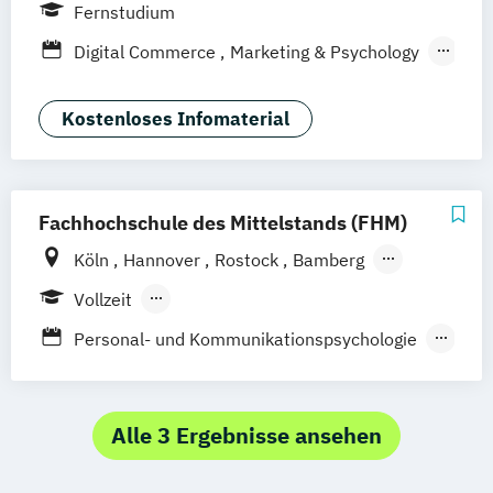
Frankfurt am Main
Berlin
Hamburg
Fernstudium
Düsseldorf
München
Dortmund
Bonn
Digital Commerce
Marketing & Psychology
Nürnberg
Wirtschaftspsychologie
Kostenloses Infomaterial
Fachhochschule des Mittelstands (FHM)
Köln
Hannover
Rostock
Bamberg
Bielefeld
Berlin
Düren
Frechen
Vollzeit
Waldshut
Berufsbegleitendes Präsenzstudium
Personal- und Kommunikationspsychologie
Psychologie
Psychology
Wirtschaftspsychologie
Alle 3 Ergebnisse ansehen