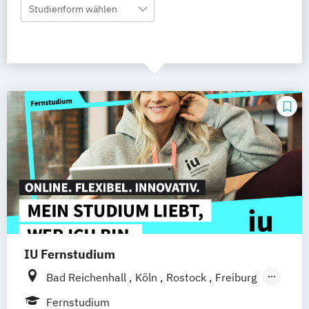
Studienform wählen
IU Fernstudium
Bad Reichenhall
Köln
Rostock
Freiburg
Kiel
Frankfurt am Main
Stuttgart
Fernstudium