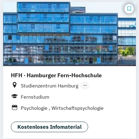
Saarbrücken
Mainz
Arnsberg
Wirtschaftspsychologie
Digitales Live Studium (DLS)
Wien
HFH · Hamburger Fern-Hochschule
Studienzentrum Hamburg
Studienzentrum Hamburg Logistik-Bachelor
Fernstudium
Psychologie
Wirtschaftspsychologie
Studienzentrum Düsseldorf
Studienzentrum München
Kostenloses Infomaterial
Studienzentrum Stuttgart
Studienzentrum Berlin