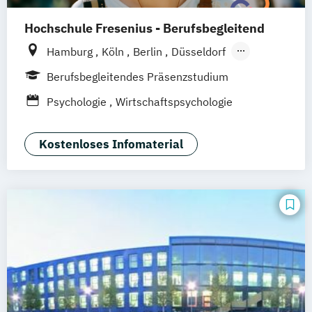
Hochschule Fresenius - Berufsbegleitend
Hamburg
Köln
Berlin
Düsseldorf
Frankfurt
Idstein
München
Wiesbaden
Berufsbegleitendes Präsenzstudium
Online-Campus
Osnabrück
Oldenburg
Psychologie
Wirtschaftspsychologie
Hannover
Dortmund
Erfurt
Stuttgart
Braunschweig
Kostenloses Infomaterial