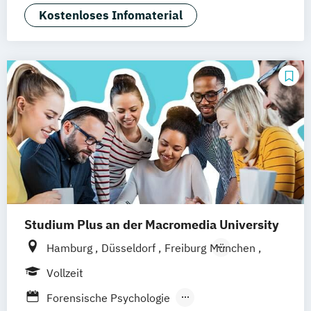
Kostenloses Infomaterial
Studium Plus an der Macromedia University
Hamburg
Düsseldorf
Freiburg
München
Stuttgart
Berlin
Frankfurt am Main
Vollzeit
Hannover
Köln
Leipzig
Forensische Psychologie