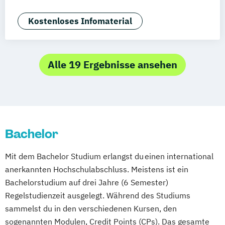
Klinische Psychologie
Kriminalpsychologie
Kostenloses Infomaterial
Medien- und Werbepsychologie
Positive Psychologie
Psychologie
Sportpsychologie
Wirtschaftspsychologie
Alle 19 Ergebnisse ansehen
Bachelor
Mit dem Bachelor Studium erlangst du einen international
anerkannten Hochschulabschluss. Meistens ist ein
Bachelorstudium auf drei Jahre (6 Semester)
Regelstudienzeit ausgelegt. Während des Studiums
sammelst du in den verschiedenen Kursen, den
sogenannten Modulen, Credit Points (CPs). Das gesamte