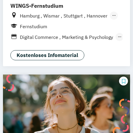
WINGS-Fernstudium
Hamburg
Wismar
Stuttgart
Hannover
Leipzig
Frankfurt am Main
Berlin
Fernstudium
Düsseldorf
München
Dortmund
Bonn
Digital Commerce
Marketing & Psychology
Nürnberg
Wirtschaftspsychologie
Kostenloses Infomaterial