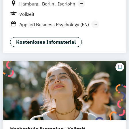
Hamburg
Berlin
Iserlohn
UE Innovation Hub
Vollzeit
Applied Business Psychology (EN)
Applied Psychology (EN)
Psychologie (EN)
Psychologie mit Schwerpunkt Coaching &
Kostenloses Infomaterial
Beratung
Wirtschaftspsychologie (EN)
Hochschule Fresenius - Vollzeit