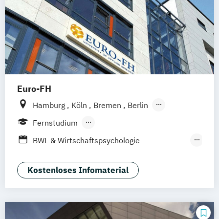
Euro-FH
Hamburg
Köln
Bremen
Berlin
Göttingen
Frankfurt am Main
Leipzig
Fernstudium
München
Nürnberg
Stuttgart
Berufsbegleitendes Präsenzstudium
BWL & Wirtschaftspsychologie
Duales Studium
Fernlehrgang
(Abendstudium)
Betriebswirtschaft &
Kostenloses Infomaterial
Wirtschaftspsychologie
Business Coaching & Change Management