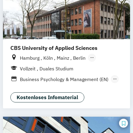
CBS University of Applied Sciences
Hamburg
Köln
Mainz
Berlin
Düsseldorf/Neuss
Solingen
Rheine
Vollzeit
Duales Studium
Rostock
online
Business Psychology & Management (EN)
Business Psychology (EN)
General Management-Spezialisierung
Kostenloses Infomaterial
Wirtschaftspsychologie und
Personalmanagement (dual)
Wirtschaftspsychologie