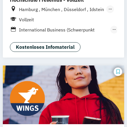
Hamburg
München
Düsseldorf
Idstein
Berlin
Frankfurt am Main
Köln
Vollzeit
Heidelberg
Wiesbaden
Wolfenbüttel
International Business (Schwerpunkt
Braunschweig
Erfurt
Human Resources Management &
Psychology)
Kostenloses Infomaterial
Psychologie
Rechtspsychologie
Wirtschaftspsychologie
Wirtschaftspsychologie (Heidelberg)