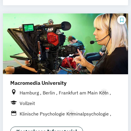
Wirtschaftspsychologie - Digital
Transformation Management
Wirtschaftspsychologie Sport- &
Leistungspsychologie
Macromedia University
Hamburg
Berlin
Frankfurt am Main
Köln
Leipzig
München
Stuttgart
Vollzeit
Klinische Psychologie
Kriminalpsychologie
Psychologie
Sportpsychologie
Wirtschaftspsychologie