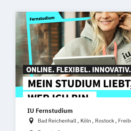
IU Fernstudium
Bad Reichenhall
Köln
Rostock
Frei
Frankfurt am Main
Stuttgart
Dresde