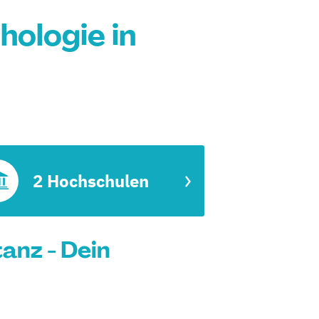
ologie in
2 Hochschulen
anz - Dein