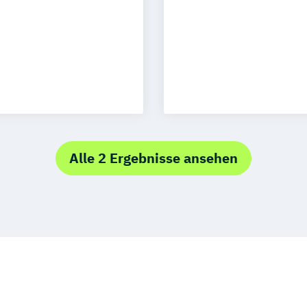
uhe
Kassel
Neu-Ulm
g
urg
Freising
onspsychologie
rg
Münster
(DE/EN)
schlandweit
Alle 2 Ergebnisse ansehen