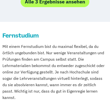
Empowerment
Alle 3 Ergebnisse ansehen
Magdeburg
Ostfildern
Psychologie mit Schwerpunkt
Psychosoziale Beratung in Sozialer Arbeit
Schwentinental / Kiel
Stein / Nürnberg
Gesundheitspsychologie
Wirtschaftspsychologie
Wuppertal
Prichsenstadt
Psychologie mit Schwerpunkt Klinische
Wirtschaftspsychologie mit Schwerpunkt
Online-Campus
Heidelberg
Psychologie und Psychologische Beratung
Digitalisierung
Psychologie mit Schwerpunkt
Fernstudium
Psychologische Diagnostik und Evaluation
Mit einem Fernstudium bist du maximal flexibel, da du
Psychologie mit Schwerpunkt
örtlich ungebunden bist. Nur wenige Veranstaltungen und
Pädagogische Psychologie
Prüfungen finden am Campus selbst statt. Die
Wirtschaftspsychologie
Lehrmaterialien bekommst du entweder zugeschickt oder
online zur Verfügung gestellt. Je nach Hochschule sind
sogar die Lehrveranstaltungen virtuell hinterlegt, sodass
du sie absolvieren kannst, wann immer es dir zeitlich
passt. Wichtig ist nur, dass du gut in Eigenregie lernen
kannst.