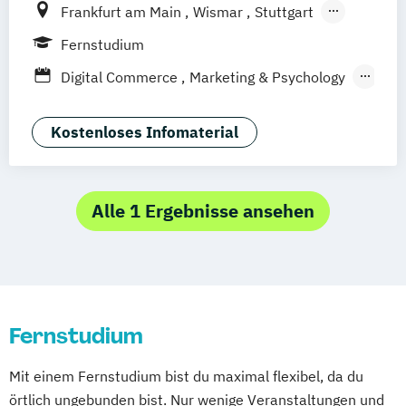
Frankfurt am Main
Wismar
Stuttgart
Hannover
Leipzig
Berlin
Hamburg
Fernstudium
Düsseldorf
München
Dortmund
Bonn
Digital Commerce
Marketing & Psychology
Nürnberg
Wirtschaftspsychologie
Kostenloses Infomaterial
Alle 1 Ergebnisse ansehen
Fernstudium
Mit einem Fernstudium bist du maximal flexibel, da du
örtlich ungebunden bist. Nur wenige Veranstaltungen und