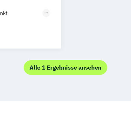
nkt
rth
nkt
kt Kinder- und
kt Klinische
Alle 1 Ergebnisse ansehen
nkt
chologie
endstudium
herapie
urce