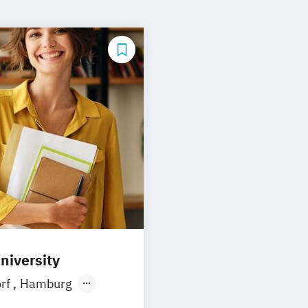
niversity
orf
Hamburg
Ellwangen
Zell