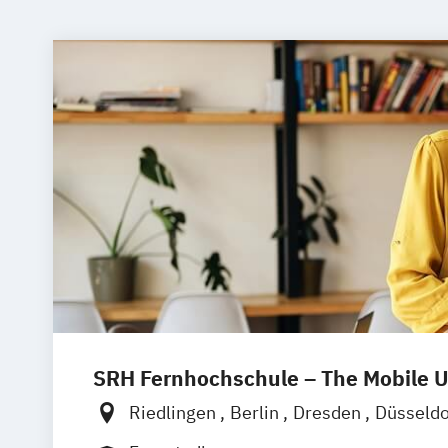
SRH Fernhochschule – The Mobile U
Riedlingen
Berlin
Dresden
Düsseld
Hannover
Köln
München
Stuttgart