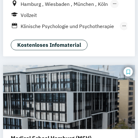
Hamburg
Wiesbaden
München
Köln
Düsseldorf
Heidelberg
Vollzeit
Klinische Psychologie und Psychotherapie
(M.Sc.)
Psychologie
Rechtspsychologie
Kostenloses Infomaterial