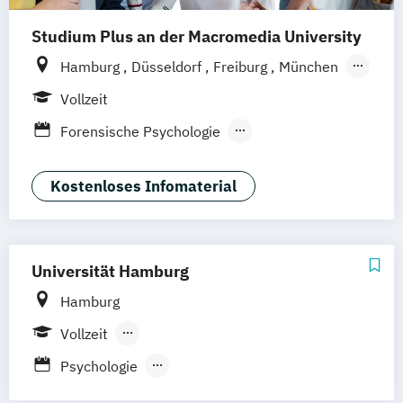
Studium Plus an der Macromedia University
Hamburg
Düsseldorf
Freiburg
München
Stuttgart
Berlin
Frankfurt am Main
Vollzeit
Hannover
Köln
Leipzig
Forensische Psychologie
Klinische Psychologie
Kriminalpsychologie
Kostenloses Infomaterial
Medien- und Werbepsychologie
Positive Psychologie
Psychologie
Sportpsychologie
Wirtschaftspsychologie
Universität Hamburg
Hamburg
Vollzeit
Berufsbegleitender Präsenzlehrgang
Psychologie
Psychologische Psychotherapie