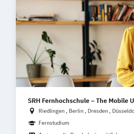
SRH Fernhochschule – The Mobile U
Riedlingen
Berlin
Dresden
Düsseld
Hannover
Köln
München
Stuttgart
Fernstudium
Leipzig
Mannheim
Wertheim
Wien