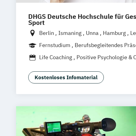
Wirtschaftspsychologie & Künstliche In
Wirtschaftspsychologie & Leadership
DHGS Deutsche Hochschule für Ge
Wirtschaftspsychologie im Online-Abe
Sport
Berlin
Ismaning
Unna
Hamburg
Le
Frankfurt
Mannheim
Stuttgart
Wien
Fernstudium
Berufsbegleitendes Prä
Hannover
Duales Studium
Vollzeit
Life Coaching
Positive Psychologie & 
Psychologie
Kostenloses Infomaterial