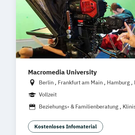
Macromedia University
Berlin
Frankfurt am Main
Hamburg
München
Stuttgart
Vollzeit
Beziehungs- & Familienberatung
Klin
Kriminalpsychologie
Psychologie
Psychologische Beratung
Sportpsycho
Kostenloses Infomaterial
Wirtschaftspsychologie