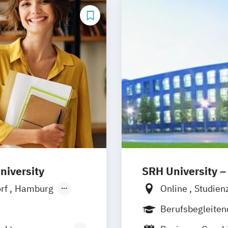
niversity
SRH University –
orf
Hamburg
Online
Studien
Ellwangen
Zell
Studienzentrum
Berufsbegleite
Studienzentrum