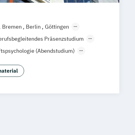
Bremen
Berlin
Göttingen
ain
Leipzig
München
Nürnberg
erufsbegleitendes Präsenzstudium
Fernlehrgang
tspsychologie (Abendstudium)
aft & Wirtschaftspsychologie
ing & Change Management
aterial
Psychologie
bepsychologie
Psychologie
bendstudium)
r Personalmanager
 Schwerpunkt Arbeits-
und Wirtschaftspsychologie
t Schwerpunkt Gesundheitspsychologie