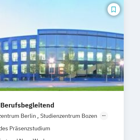
 Berufsbegleitend
zentrum Berlin
Studienzentrum Bozen
 Dresden
Studienzentrum Düsseldorf
ndes Präsenzstudium
 Ellwangen
Studienzentrum Frankfurt