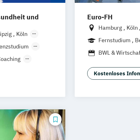
telligenz
sundheit und
Euro-FH
ndstudium
Hamburg
Köln
ipzig
Köln
Frankfurt am M
Fernstudium
B
Innsbruck
Stuttgart
senzstudium
Duales Studium
BWL & Wirtschaf
Coaching
Betriebswirtsch
Business Coach
Kostenloses Infom
Interkulturelle 
Markt- und Wer
Psychologie (A
Psychologie fü
Psychologie mit
Organisations- 
Psychologie mi