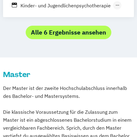
Berufsbegleitender Präsenzlehrgang
Kinder- und Jugendlichenpsychotherapie
Klinische Psychologie
Neuro- und Rehabilitationswissenschaften
Alle 6 Ergebnisse ansehen
Kognitionspsychologie
Lernen und Arbeiten
Psychologie
Psychologische Psychotherapie
Master
Der Master ist der zweite Hochschulabschluss innerhalb
des Bachelor- und Mastersystems.
Die klassische Voraussetzung für die Zulassung zum
Master ist ein abgeschlossenes Bachelorstudium in einem
vergleichbaren Fachbereich. Sprich, durch den Master
vertiefst du ausgewähltes Basiswissen aus dem Bachelor.