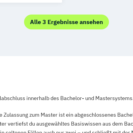
g
Wuppertal
eit
lberg
Alle 3 Ergebnisse ansehen
 Digitalisierung
ulabschluss innerhalb des Bachelor- und Mastersystems
ie Zulassung zum Master ist ein abgeschlossenes Bache
ter vertiefst du ausgewähltes Basiswissen aus dem Bac
 in seltenen Fällen auch nur zwei – und schließt mit der