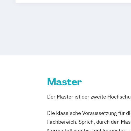
Psychologisches Empowerment
Schwentinental / Kiel
Stein / Nürnber
Psychosoziale Beratung in Sozialer Arb
Prichsenstadt
Online-Campus
Heide
Wirtschaftspsychologie
Wirtschaftspsychologie mit Schwerpunkt
Master
Der Master ist der zweite Hochsch
Die klassische Voraussetzung für d
Fachbereich. Sprich, durch den Mas
Normalfall vier bis fünf Semester –