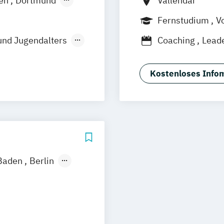
en
Dortmund
Vallendar
Fernstudium
Vo
Hannover
und Jugendalters
Coaching
Lead
rg
de
Stuttgart
Kostenloses Infom
n
bei Dresden
Baden
Berlin
nover
m
München
Regenstauf
 Psychologie und
stfildern