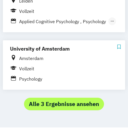
Leiden
Psychologie: Klinische Neuropsychologie
Vollzeit
Psychologie: Klinische Psychologie
Applied Cognitive Psychology
Psychology
Psychology (research)
Psychology
University of Amsterdam
Amsterdam
Vollzeit
Psychology
Alle 3 Ergebnisse ansehen