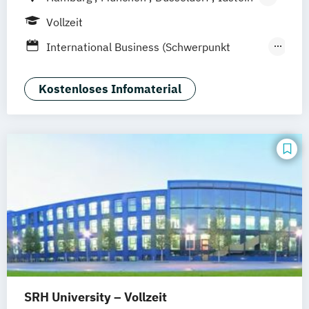
Berlin
Frankfurt am Main
Köln
Vollzeit
Heidelberg
Wiesbaden
Wolfenbüttel
International Business (Schwerpunkt
Braunschweig
Erfurt
Human Resources Management &
Psychology)
Kostenloses Infomaterial
Psychologie
Rechtspsychologie
Wirtschaftspsychologie
Wirtschaftspsychologie (Heidelberg)
SRH University – Vollzeit