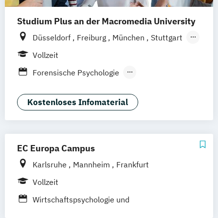
Studium Plus an der Macromedia University
Düsseldorf
Freiburg
München
Stuttgart
Berlin
Frankfurt am Main
Hamburg
Vollzeit
Hannover
Köln
Leipzig
Forensische Psychologie
Klinische Psychologie
Kriminalpsychologie
Kostenloses Infomaterial
Medien- und Werbepsychologie
Positive Psychologie
Psychologie
Sportpsychologie
Wirtschaftspsychologie
EC Europa Campus
Karlsruhe
Mannheim
Frankfurt
Vollzeit
Wirtschaftspsychologie und
Werbepsychologie