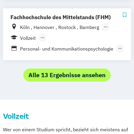
Fachhochschule des Mittelstands (FHM)
Köln
Hannover
Rostock
Bamberg
Bielefeld
Berlin
Düren
Frechen
Vollzeit
Waldshut
Berufsbegleitendes Präsenzstudium
Personal- und Kommunikationspsychologie
Psychologie
Psychology
Wirtschaftspsychologie
Alle 13 Ergebnisse ansehen
Vollzeit
Wer von einem Studium spricht, bezieht sich meistens auf