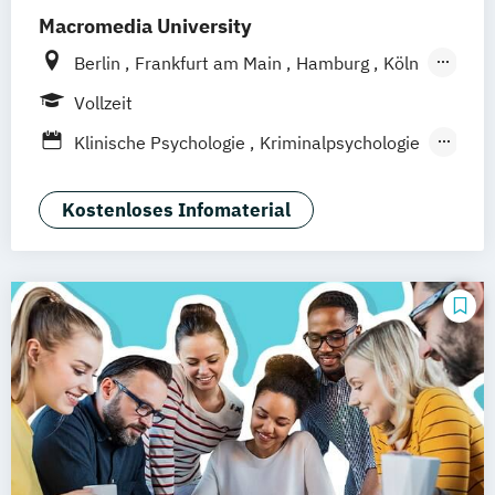
Macromedia University
Berlin
Frankfurt am Main
Hamburg
Köln
Leipzig
München
Stuttgart
Vollzeit
Klinische Psychologie
Kriminalpsychologie
Psychologie
Sportpsychologie
Wirtschaftspsychologie
Kostenloses Infomaterial