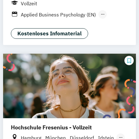
UE Innovation Hub
Vollzeit
Applied Business Psychology (EN)
Applied Psychology (EN)
Psychologie (EN)
Psychologie mit Schwerpunkt Coaching &
Kostenloses Infomaterial
Beratung
Wirtschaftspsychologie (EN)
Hochschule Fresenius - Vollzeit
Hamburg
München
Düsseldorf
Idstein