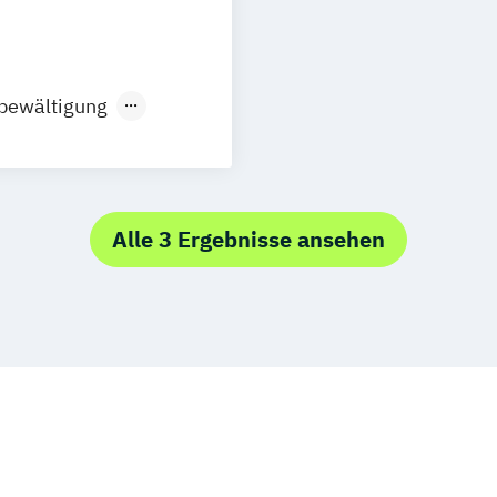
Heilpraktiker F
Heilpraktiker/-i
die amtsärztlic
sbewältigung
Heilpraktiker/-i
"Burnout-Präve
s-Coach
Heilpraktiker/-i
nd Familiencoach
"Entspannungst
l Coach
Alle 3 Ergebnisse ansehen
Heilpraktiker/-i
tscoach
"Paarberatung"
rhaltung
Heilpraktiker/-i
"Psychologische
Heilpraktiker/-i
"Systemische B
Konfliktmanage
NLP Tools in de
Paarberater/ -i