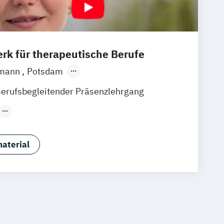
rk für therapeutische Berufe
tmann
Potsdam
ptsitz)
Hannover
Unna
Dortmund
erufsbegleitender Präsenzlehrgang
chlingen
Frankfurt am Main
tmar
Neustadt an der Weinstraße
er Fachrichtung
nberg
Bochum
München
Bremen
ädagogik
aterial
er/in
er/in Fachrichtung
ratung
er/in Fachrichtung Lernberatung
er/in Fachrichtung systemische