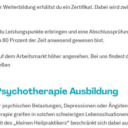
 Weiterbildung erhältst du ein Zertifikat. Dabei wird 
Paarberater/-in
Psychologische/
Psychologische/
 du Leistungspunkte erbringen und eine Abschlussprüfun
Prävention"
Psychologische/
du 80 Prozent der Zeit anwesend gewesen bist.
"Entspannungs
Psychologische/
 auf dem Arbeitsmarkt höher angesehen. Bei uns findest 
"Systemische B
ießen
Psychologische/r
Fachrichtung "
Traumafachberat
 Psychotherapie Ausbildung
psychischen Belastungen, Depressionen oder Ängsten, d
erapie greifen in solchen schwierigen Lebenssituation
it des „kleinen Heilpraktikers“ beschränkt sich dabei 