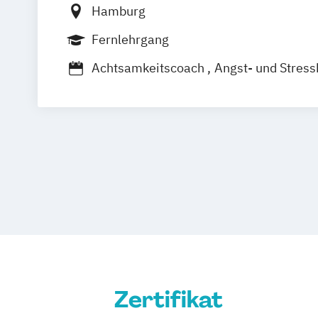
Hamburg
Fernlehrgang
Achtsamkeitscoach
Angst- und Stres
Mentaltrainer
Psychologie
Psychologische/r Berater/in / Busines
Psychologische/r Berater/in / Paar- u
Psychologische/r Berater/in / Persona
Psychologischer Berater - Achtsamkei
Psychotherapie
Tierpsychologie – Tie
Tierbetreuung
Tierverhaltenstherapie
Zertifikat