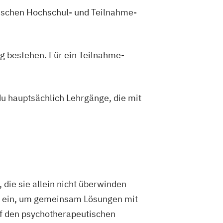
zwischen Hochschul- und Teilnahme-
 + Systemische/r Berater/-in
r Berater/-in
r Berater/-in Fachrichtung "Burnout-
g bestehen. Für ein Teilnahme-
r Berater/-in Fachrichtung
pädagogik"
r Berater/-in Fachrichtung
du hauptsächlich Lehrgänge, die mit
eratung"
 Berater/-in mit zusätzlicher
Paarberatung"
er/-in
ie sie allein nicht überwinden
en ein, um gemeinsam Lösungen mit
auf den psychotherapeutischen