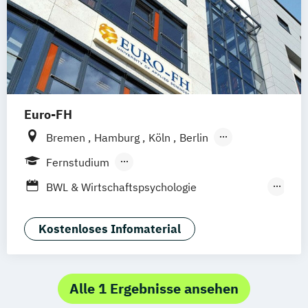
Euro-FH
Bremen
Hamburg
Köln
Berlin
Göttingen
Frankfurt am Main
Leipzig
Fernstudium
München
Nürnberg
Stuttgart
Berufsbegleitendes Präsenzstudium
BWL & Wirtschaftspsychologie
Duales Studium
Fernlehrgang
(Abendstudium)
Betriebswirtschaft &
Kostenloses Infomaterial
Wirtschaftspsychologie
Business Coaching & Change Management
Alle 1 Ergebnisse ansehen
Interkulturelle Psychologie