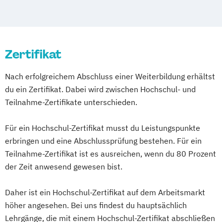
Markt- und Werbepsychologie
Psychologie
Psychologie (Abendstudium)
Psychologie für Personalmanager
Zertifikat
Psychologie mit Schwerpunkt Arbeits-
Organisations- und Wirtschaftspsychologie
Nach erfolgreichem Abschluss einer Weiterbildung erhältst
du ein Zertifikat. Dabei wird zwischen Hochschul- und
Psychologie mit Schwerpunkt
Teilnahme-Zertifikate unterschieden.
Gesundheitspsychologie
Psychologie mit Schwerpunkt Klinische
Für ein Hochschul-Zertifikat musst du Leistungspunkte
Psychologie und Psychologische Beratung
erbringen und eine Abschlussprüfung bestehen. Für ein
Psychologie mit Schwerpunkt
Teilnahme-Zertifikat ist es ausreichen, wenn du 80 Prozent
Psychologische Diagnostik und Evaluation
der Zeit anwesend gewesen bist.
Psychologie mit Schwerpunkt
Pädagogische Psychologie
Daher ist ein Hochschul-Zertifikat auf dem Arbeitsmarkt
Wirtschaftspsychologie
höher angesehen. Bei uns findest du hauptsächlich
Lehrgänge, die mit einem Hochschul-Zertifikat abschließen