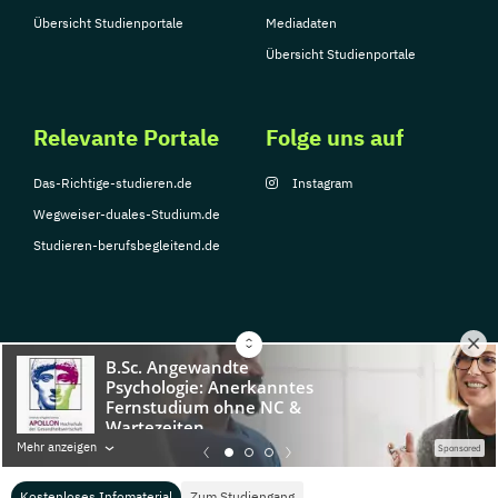
Übersicht Studienportale
Mediadaten
Übersicht Studienportale
Relevante Portale
Folge uns auf
Das-Richtige-studieren.de
Instagram
Wegweiser-duales-Studium.de
Studieren-berufsbegleitend.de
© Copyright 2026, TarGroup Media GmbH
Impressum
Datenschutzerklärung
Nutzungsbedingungen
Barrierefreihe
Mehr anzeigen
Sponsored
Kostenloses Infomaterial
Zum Studiengang