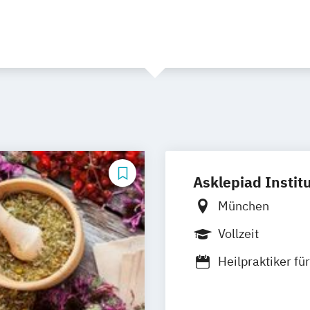
Asklepiad Instit
München
Vollzeit
Heilpraktiker f
Tiefenpsycholog