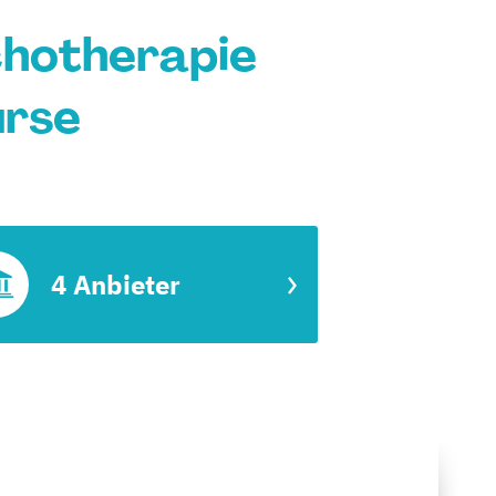
chotherapie
urse
4 Anbieter