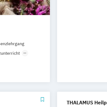
senzlehrgang
zunterricht
ernlehrgang
äsenzunterricht
THALAMUS Heilpr