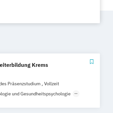
Weiterbildung Krems
ndes Präsenzstudium
Vollzeit
ologie und Gesundheitspsychologie
Beratung
- Fachspezifikum Existenzanalyse und