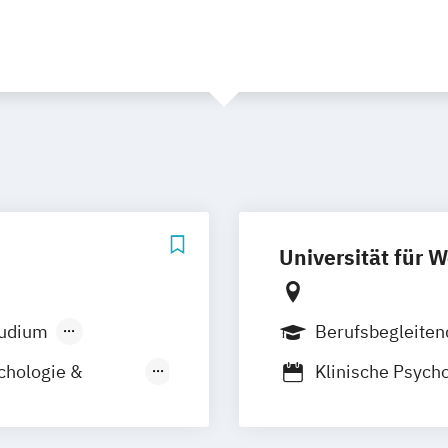
Universität für 
tudium
Berufsbegleite
chologie &
Klinische Psych
pie
Psychosoziale 
Psychotherapie 