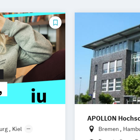
APOLLON Hochsch
burg
Kiel
Bremen
Hamb
n
Aachen
Göttingen
Leip