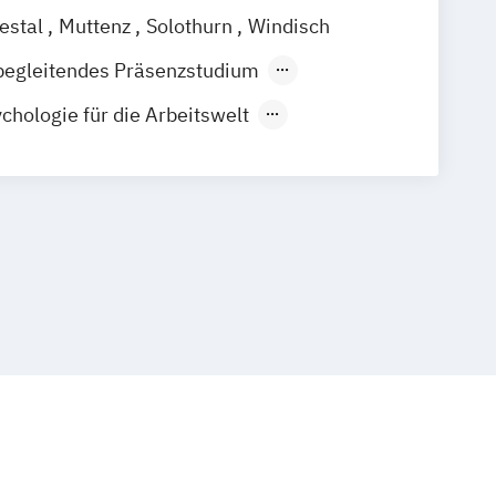
iestal
Muttenz
Solothurn
Windisch
begleitendes Präsenzstudium
der Präsenzlehrgang
hologie für die Arbeitswelt
hologie für die HR-Praxis:
l und Personalentwicklung
hologie: Arbeits-
und Wirtschaftspsychologie
hologie: Arbeits-
Organisations-
logie
hologie: Wirtschaftspsychologie
ganisationspsychologie
ology
Grundwissen Psychologie
s Sicherheitsmanagement