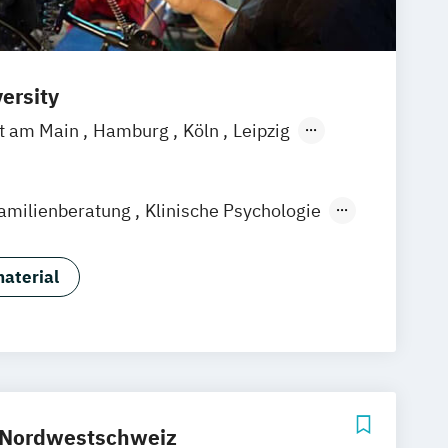
ersity
rt am Main
Hamburg
Köln
Leipzig
gart
Familienberatung
Klinische Psychologie
logie
Psychologie
 Beratung
Sportpsychologie
aterial
hologie
 Nordwestschweiz