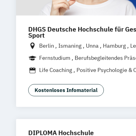
DHGS Deutsche Hochschule für Ge
Sport
Berlin
Ismaning
Unna
Hamburg
Le
Frankfurt
Mannheim
Stuttgart
Wien
Fernstudium
Berufsbegleitendes Prä
Hannover
Duales Studium
Vollzeit
Life Coaching
Positive Psychologie & 
Psychologie
Kostenloses Infomaterial
DIPLOMA Hochschule