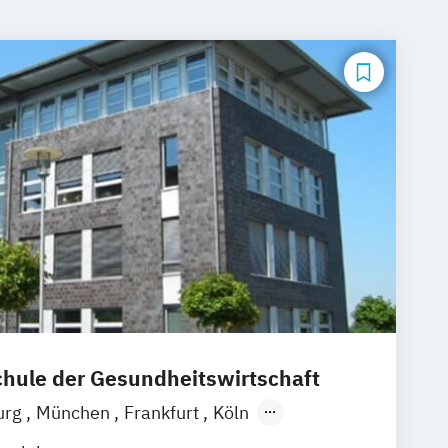
ule der Gesundheitswirtschaft
urg
München
Frankfurt
Köln
zig
Stuttgart
Zürich
Wien
Berlin