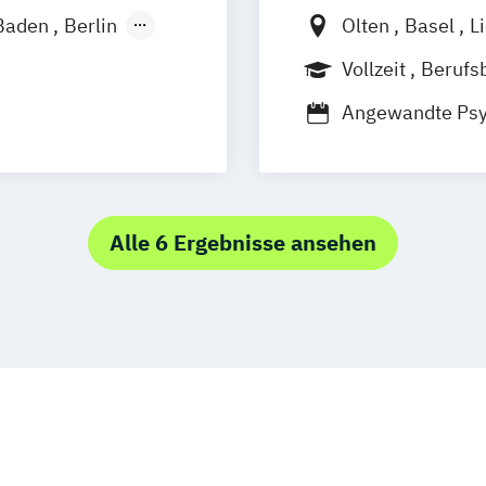
Baden
Berlin
Olten
Basel
L
nover
Vollzeit
Berufs
m
München
Berufsbegleiten
Angewandte Psyc
Regenstauf
 Psychologie und
Angewandte Psyc
stfildern
Personalauswah
g
Wuppertal
eit
Angewandte Psyc
lberg
Organisations- 
Alle 6 Ergebnisse ansehen
 Digitalisierung
Angewandte Psyc
Personalpsycho
Angewandte Psyc
Arbeits- und Or
Business Psych
Psychologische