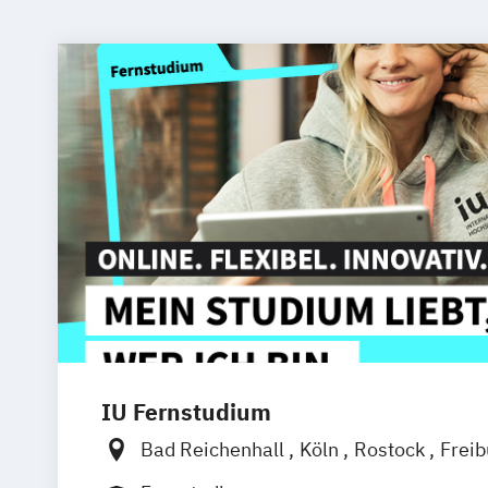
IU Fernstudium
Bad Reichenhall
Köln
Rostock
Frei
Frankfurt am Main
Stuttgart
Dresde