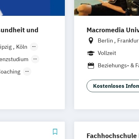
sundheit und
Macromedia Univ
Berlin
Frankfu
ipzig
Köln
München
Stutt
Vollzeit
Innsbruck
senzstudium
Beziehungs- & 
Coaching
Kriminalpsycho
Psychologische
Kostenloses Infom
Wirtschaftspsyc
Fachhochschule