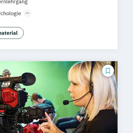
ernlehrgang
chologie
nd Persönlichkeitspsychologie
chologie
Grundlagen Psychologie
aterial
ychologie für Führungskräfte
Grundlagen der sozialen Arbeit
 Methodenlehre
Sozialpsychologie
e