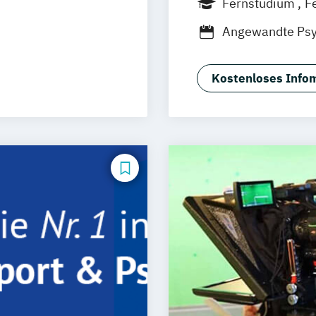
Fernstudium
F
uhe
Kassel
Angewandte Psy
Neu-Ulm
g
Entwicklungs- u
urg
Freising
onspsychologie
Gesundheitspsy
rg
Münster
Kostenloses Infom
(DE/EN)
Psychologie
Ps
schlandweit
Psychologische 
Psychologische
Sportpsychologi