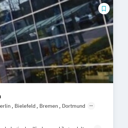
m
erlin
Bielefeld
Bremen
Dortmund
ingen
Erfurt
Freiburg
Göttingen
Hamburg
Hannover