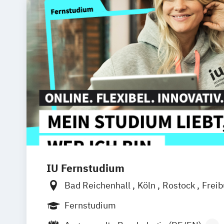
IU Fernstudium
Bad Reichenhall
Köln
Rostock
Frei
Frankfurt am Main
Stuttgart
Dresde
Fernstudium
Basel
Bielefeld
Deggendorf
Karlsr