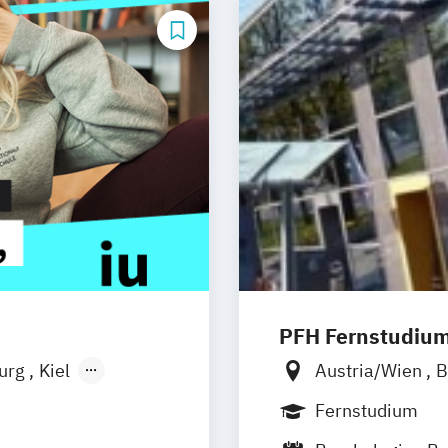
PFH Fernstudiu
burg
Kiel
Austria/Wien
B
n
Aachen
Düsseldorf/Rat
Fernstudium
uhe
Kassel
Friedrichshafen