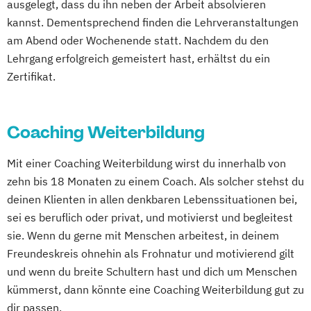
Heilpraktiker/-in für Psychotherapie
ausgelegt, dass du ihn neben der Arbeit absolvieren
kannst. Dementsprechend finden die Lehrveranstaltungen
Fachrichtung "Psychologische/r Berater/-
am Abend oder Wochenende statt. Nachdem du den
in"
Lehrgang erfolgreich gemeistert hast, erhältst du ein
Heilpraktiker/-in für Psychotherapie
Zertifikat.
Fachrichtung "Systemische Beratung"
Konfliktmanager/in
NLP Tools in der psychologischen
Coaching Weiterbildung
Beratungspraxis
Paarberater/ -in
Mit einer Coaching Weiterbildung wirst du innerhalb von
Paarberater/-in + Systemische/r Berater/-
zehn bis 18 Monaten zu einem Coach. Als solcher stehst du
in
deinen Klienten in allen denkbaren Lebenssituationen bei,
sei es beruflich oder privat, und motivierst und begleitest
Psychologische/r Berater/-in
sie. Wenn du gerne mit Menschen arbeitest, in deinem
Psychologische/r Berater/-in Fachrichtung
Freundeskreis ohnehin als Frohnatur und motivierend gilt
"Burnout-Prävention"
und wenn du breite Schultern hast und dich um Menschen
Psychologische/r Berater/-in Fachrichtung
kümmerst, dann könnte eine Coaching Weiterbildung gut zu
"Entspannungspädagogik"
dir passen.