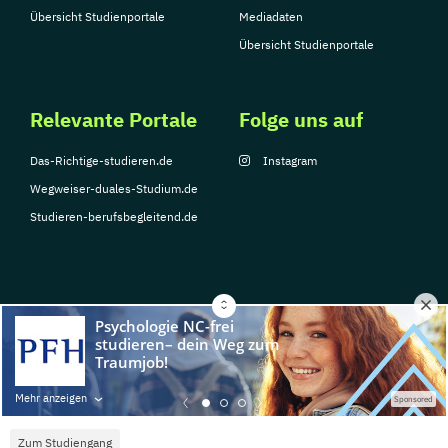
Übersicht Studienportale
Mediadaten
Übersicht Studienportale
Relevante Portale
Folge uns auf
Das-Richtige-studieren.de
Instagram
Wegweiser-duales-Studium.de
Studieren-berufsbegleitend.de
© Copyright 2026, TarGroup Media GmbH
Impressum
Datenschutzerklärung
Nutzungsbedingungen
Barrierefreihe
Mehr anzeigen
Sponsored
Zum Studiengang