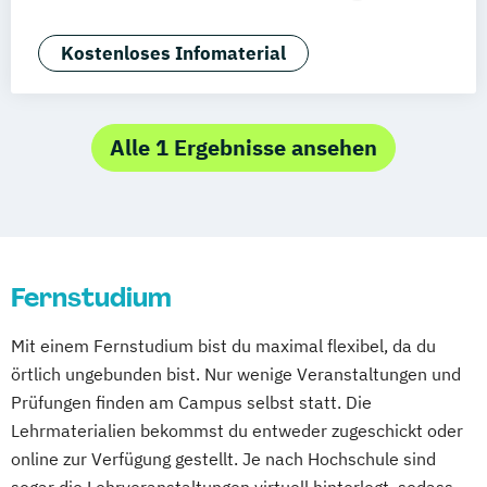
Deggendorf
Karlsruhe
Kassel
Angewandte Psychologie und Beratung
Oberhausen
Offenbach
Saarbrücken
Gesundheitspsychologie
Kostenloses Infomaterial
Neu-Ulm
Graz
Innsbruck
Wien
Zürich
Kommunikationspsychologie
Psychologie
Augsburg
Freising
Friedrichshafen
Wirtschaftspsychologie (DE/EN)
Klagenfurt
Magdeburg
Münster
Trier
Alle 1 Ergebnisse ansehen
Würzburg
Chemnitz
Linz
deutschlandweit
Fernstudium
Mit einem Fernstudium bist du maximal flexibel, da du
örtlich ungebunden bist. Nur wenige Veranstaltungen und
Prüfungen finden am Campus selbst statt. Die
Lehrmaterialien bekommst du entweder zugeschickt oder
online zur Verfügung gestellt. Je nach Hochschule sind