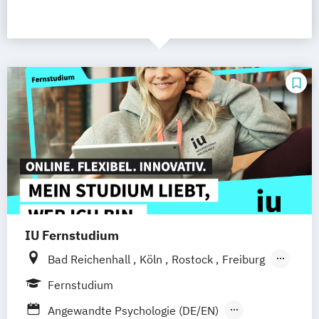
IU Fernstudium
Bad Reichenhall
Köln
Rostock
Freiburg
Kiel
Frankfurt am Main
Stuttgart
Fernstudium
Dresden
Aachen
Basel
Bielefeld
Angewandte Psychologie (DE/EN)