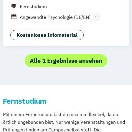
Kiel
Frankfurt am Main
Stuttgart
Fernstudium
Dresden
Aachen
Basel
Bielefeld
Angewandte Psychologie (DE/EN)
Deggendorf
Karlsruhe
Kassel
Angewandte Psychologie und Beratung
Oberhausen
Offenbach
Saarbrücken
Gesundheitspsychologie
Kostenloses Infomaterial
Neu-Ulm
Graz
Innsbruck
Wien
Zürich
Kommunikationspsychologie
Psychologie
Augsburg
Freising
Friedrichshafen
Wirtschaftspsychologie (DE/EN)
Klagenfurt
Magdeburg
Münster
Trier
Alle 1 Ergebnisse ansehen
Würzburg
Chemnitz
Linz
deutschlandweit
Fernstudium
Mit einem Fernstudium bist du maximal flexibel, da du
örtlich ungebunden bist. Nur wenige Veranstaltungen und
Prüfungen finden am Campus selbst statt. Die